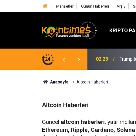
Manşetler
Günün Haberleri
Arşiv
S
KRIPTO PA
02:23
Trump't
24
21:58
Solana'd
Anasayfa
Altcoin Haberleri
Altcoin Haberleri
Güncel
altcoin haberleri
, yatırımcıla
Ethereum, Ripple, Cardano, Solana