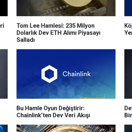
ri
Tom Lee Hamlesi: 235 Milyon
Kö
Dolarlık Dev ETH Alımı Piyasayı
Ye
Salladı
Bu Hamle Oyun Değiştirir:
De
Chainlink’ten Dev Veri Akışı
Bi