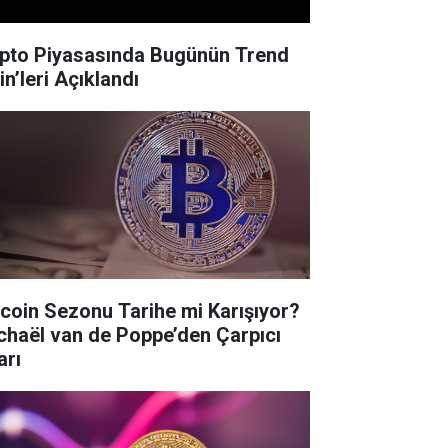
ipto Piyasasında Bugünün Trend
in’leri Açıklandı
tcoin Sezonu Tarihe mi Karışıyor?
chaël van de Poppe’den Çarpıcı
arı