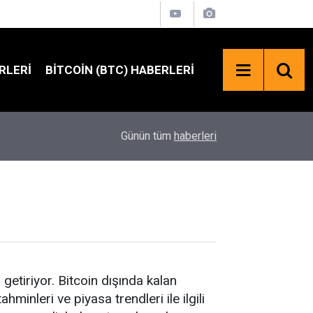
RLERI
BITCOIN (BTC) HABERLERI
18:24
Fed Başkanı Warsh'tan Şahin Mesaj: Eylül'de Fa
Günün tüm
haberleri
a getiriyor. Bitcoin dışında kalan
hminleri ve piyasa trendleri ile ilgili