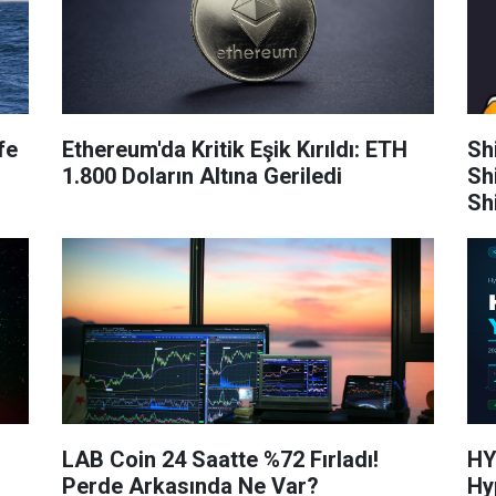
fe
Ethereum'da Kritik Eşik Kırıldı: ETH
Sh
1.800 Doların Altına Geriledi
Sh
Sh
LAB Coin 24 Saatte %72 Fırladı!
HY
Perde Arkasında Ne Var?
Hy