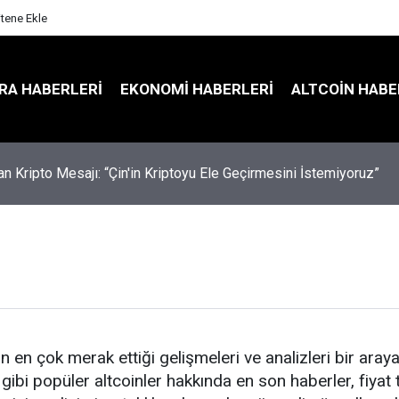
itene Ekle
RA HABERLERI
EKONOMI HABERLERI
ALTCOIN HABE
an Kripto Mesajı: “Çin'in Kriptoyu Ele Geçirmesini İstemiyoruz”
a Kritik Oylama: Yeni Teklif SOL Arzını Sert Şekilde Azaltabilir
rın en çok merak ettiği gelişmeleri ve analizleri bir aray
gibi popüler altcoinler hakkında en son haberler, fiyat ta