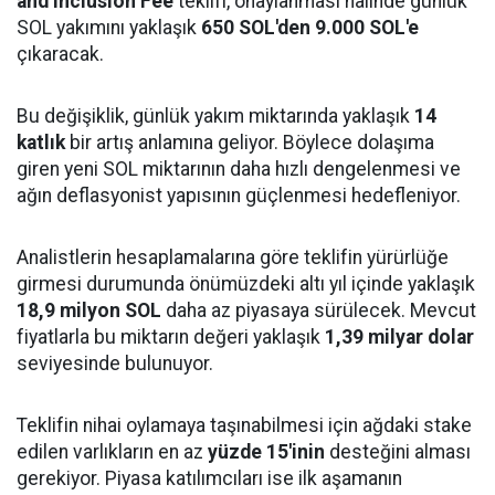
and Inclusion Fee
teklifi, onaylanması halinde günlük
SOL yakımını yaklaşık
650 SOL'den 9.000 SOL'e
çıkaracak.
Bu değişiklik, günlük yakım miktarında yaklaşık
14
katlık
bir artış anlamına geliyor. Böylece dolaşıma
giren yeni SOL miktarının daha hızlı dengelenmesi ve
ağın deflasyonist yapısının güçlenmesi hedefleniyor.
Analistlerin hesaplamalarına göre teklifin yürürlüğe
girmesi durumunda önümüzdeki altı yıl içinde yaklaşık
18,9 milyon SOL
daha az piyasaya sürülecek. Mevcut
fiyatlarla bu miktarın değeri yaklaşık
1,39 milyar dolar
seviyesinde bulunuyor.
Teklifin nihai oylamaya taşınabilmesi için ağdaki stake
edilen varlıkların en az
yüzde 15'inin
desteğini alması
gerekiyor. Piyasa katılımcıları ise ilk aşamanın