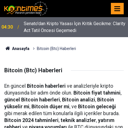
y
Trump'tan Kripto Mesajı: “Çin'in Kriptoyu Ele
02:23
Geçirmesini İstemiyoruz”
Anasayfa
Bitcoin (Btc) Haberleri
Bitcoin (Btc) Haberleri
En güncel
Bitcoin haberleri
ve analizleriyle kripto
dünyasında bir adım önde olun.
Bitcoin fiyat tahmini
,
güncel Bitcoin haberleri
,
Bitcoin analizi
,
Bitcoin
yükselir mi
,
Bitcoin düşer mi
, ve
Bitcoin geleceği
gibi merak edilen tüm konularla ilgili içerikler burada.
Bitcoin 2024 tahminleri
,
teknik analizler
,
yatırım
rehberi
ve
piyasa yorumları
ile BTC dünyasındaki son