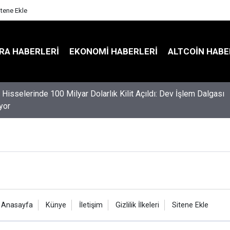
itene Ekle
RA HABERLERI
EKONOMI HABERLERI
ALTCOIN HABE
Hisselerinde 100 Milyar Dolarlık Kilit Açıldı: Dev İşlem Dalgası
yor
Anasayfa
Künye
İletişim
Gizlilik İlkeleri
Sitene Ekle