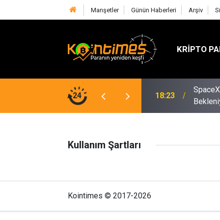
Manşetler
Günün Haberleri
Arşiv
S
KRIPTO PA
SpaceX 
aj: Eylül'de Faiz Artışı Masada
24
18:23
Bekleni
Kullanım Şartları
Kointimes © 2017-2026