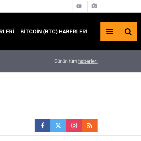
RLERI
BITCOIN (BTC) HABERLERI
21:55
ABD'li Senatörlerden TRUMP Coin İçin SEC Çağrıs
Günün tüm
haberleri