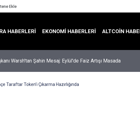
itene Ekle
RA HABERLERI
EKONOMI HABERLERI
ALTCOIN HABE
kanı Warsh'tan Şahin Mesaj: Eylül'de Faiz Artışı Masada
e Taraftar Token’i Çıkarma Hazırlığında