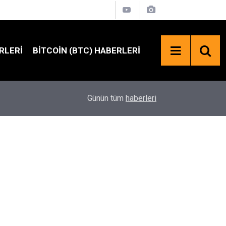
RLERI
BITCOIN (BTC) HABERLERI
SpaceX Hisselerinde 100 Milyar Dolarlık Kilit Aç
18:23
Günün tüm
haberleri
Bekleniyor