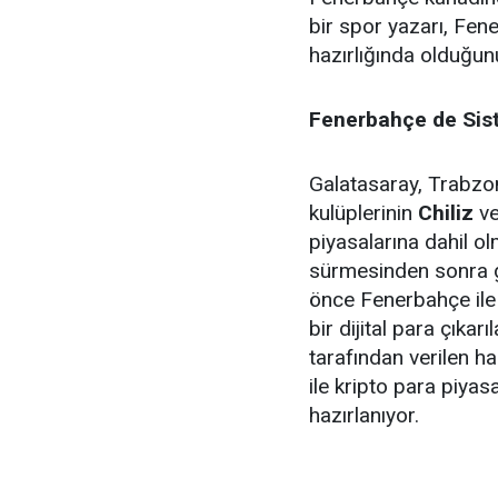
bir spor yazarı, Fen
hazırlığında olduğun
Fenerbahçe de Sist
Galatasaray, Trabzo
kulüplerinin
Chiliz
v
piyasalarına dahil o
sürmesinden sonra g
önce Fenerbahçe ile 
bir dijital para çıka
tarafından verilen 
ile kripto para piyas
hazırlanıyor.