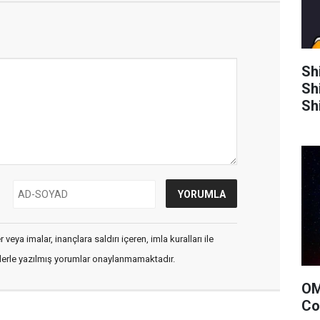
Sh
Sh
Sh
veya imalar, inançlara saldırı içeren, imla kuralları ile
flerle yazılmış yorumlar onaylanmamaktadır.
OM
Co