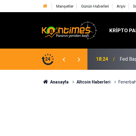
Manşetler
Günün Haberleri
Arşiv
S
KRIPTO PA
lif SOL Arzını Sert Şekilde Azaltabilir
24
18:24
Fed Baş
Anasayfa
Altcoin Haberleri
Fenerbahç