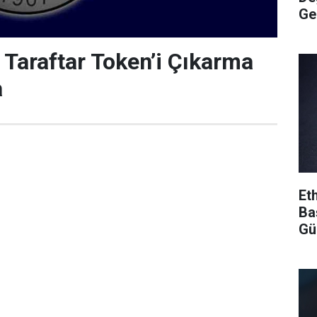
Ge
Taraftar Token’i Çıkarma
a
Et
Ba
Gü