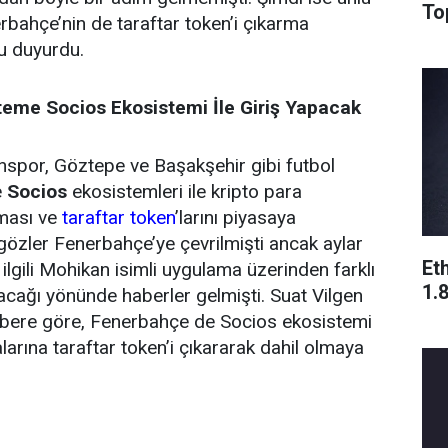
To
erbahçe’nin de taraftar token’i çıkarma
u duyurdu.
eme Socios Ekosistemi İle Giriş Yapacak
nspor, Göztepe ve Başakşehir gibi futbol
e
Socios
ekosistemleri ile kripto para
lması ve
taraftar token
’larını piyasaya
özler Fenerbahçe’ye çevrilmişti ancak aylar
Eth
ilgili Mohikan isimli uygulama üzerinden farklı
1.
rılacağı yönünde haberler gelmişti. Suat Vilgen
habere göre, Fenerbahçe de Socios ekosistemi
alarına taraftar token’i çıkararak dahil olmaya