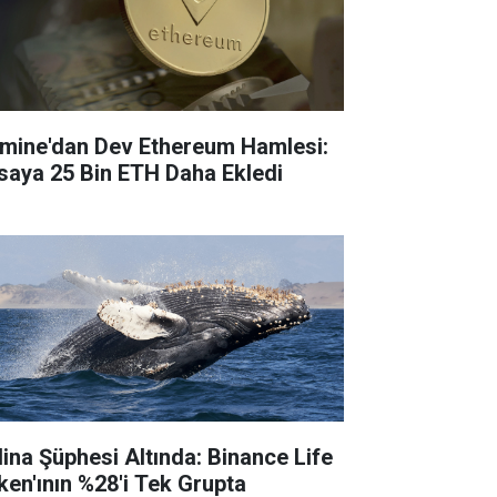
tmine'dan Dev Ethereum Hamlesi:
saya 25 Bin ETH Daha Ekledi
lina Şüphesi Altında: Binance Life
ken'ının %28'i Tek Grupta