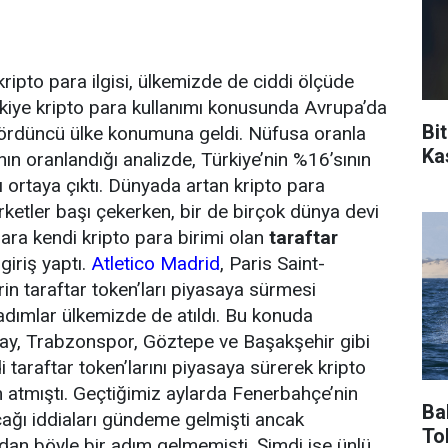
ipto para ilgisi, ülkemizde de ciddi ölçüde
rkiye kripto para kullanımı konusunda Avrupa’da
Bi
dördüncü ülke konumuna geldi. Nüfusa oranla
Ka
nın oranlandığı analizde, Türkiye’nin %16’sının
ı ortaya çıktı. Dünyada artan kripto para
rketler başı çekerken, bir de birçok dünya devi
lara kendi kripto para birimi olan
taraftar
giriş yaptı.
Atletico Madrid
, Paris Saint-
rin taraftar token’ları piyasaya sürmesi
dımlar ülkemizde de atıldı. Bu konuda
ay, Trabzonspor, Göztepe ve Başakşehir gibi
di taraftar token’larını piyasaya sürerek kripto
 atmıştı. Geçtiğimiz aylarda Fenerbahçe’nin
Ba
ağı iddiaları gündeme gelmişti ancak
To
an böyle bir adım gelmemişti. Şimdi ise ünlü