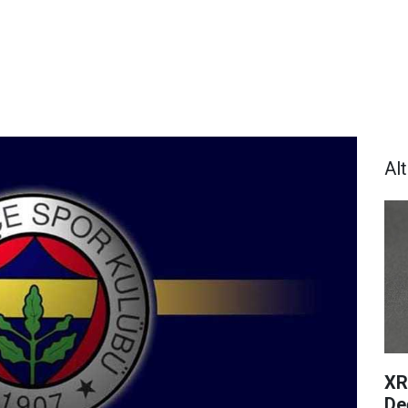
Al
XR
De