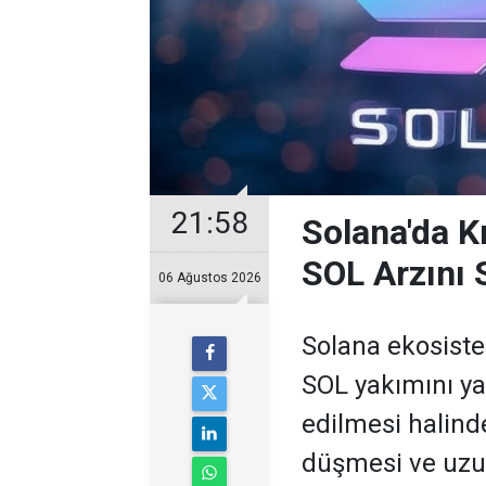
21:58
Solana'da Kr
SOL Arzını S
06 Ağustos 2026
Solana ekosiste
SOL yakımını yak
edilmesi halind
düşmesi ve uzu