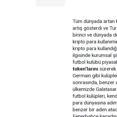
Tüm dünyada artan kr
artış gösterdi ve Tü
birinci ve dünyada 
kripto para kullanımı
kripto para kullandığ
ilgisinde kurumsal şi
futbol kulübü piyasa
token’larını
sürerek 
Germain gibi kulüple
sonrasında, benzer a
ülkemizde Galatasar
futbol kulüpleri, ken
para dünyasına adım
benzer bir adım atac
Fenerbahçe kanadınd