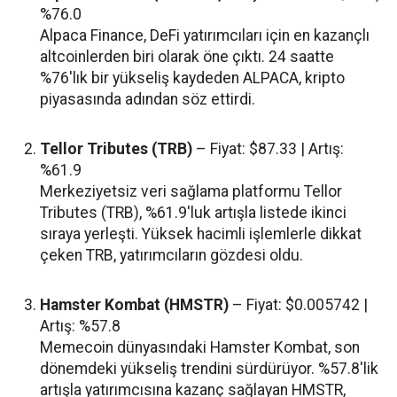
%76.0
Alpaca Finance, DeFi yatırımcıları için en kazançlı
altcoinlerden biri olarak öne çıktı. 24 saatte
%76'lık bir yükseliş kaydeden ALPACA, kripto
piyasasında adından söz ettirdi.
Tellor Tributes (TRB)
– Fiyat: $87.33 | Artış:
%61.9
Merkeziyetsiz veri sağlama platformu Tellor
Tributes (TRB), %61.9'luk artışla listede ikinci
sıraya yerleşti. Yüksek hacimli işlemlerle dikkat
çeken TRB, yatırımcıların gözdesi oldu.
Hamster Kombat (HMSTR)
– Fiyat: $0.005742 |
Artış: %57.8
Memecoin dünyasındaki Hamster Kombat, son
dönemdeki yükseliş trendini sürdürüyor. %57.8'lik
artışla yatırımcısına kazanç sağlayan HMSTR,