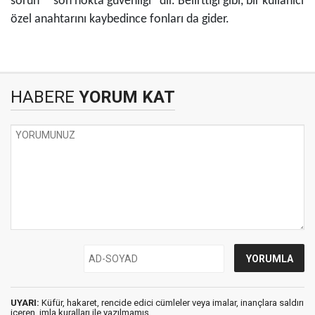
sorun” “son nokta güvenliği” dir. Belirttiği gibi, bir kullanıcı
özel anahtarını kaybedince fonları da gider.
HABERE
YORUM KAT
UYARI:
Küfür, hakaret, rencide edici cümleler veya imalar, inançlara saldırı
içeren, imla kuralları ile yazılmamış,