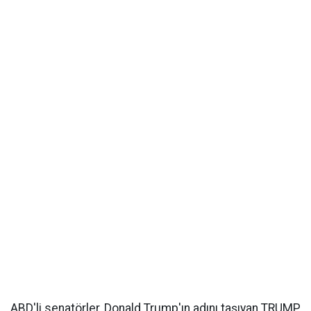
ABD'li senatörler, Donald Trump'ın adını taşıyan TRUMP