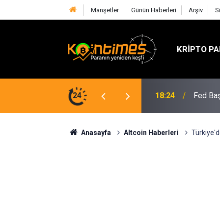
Manşetler
Günün Haberleri
Arşiv
S
KRIPTO PA
lif SOL Arzını Sert Şekilde Azaltabilir
24
18:24
Fed Baş
Anasayfa
Altcoin Haberleri
Türkiye'd