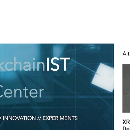
Al
XR
De