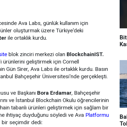
esinde Ava Labs, günlük kullanım için
rünler oluşturmak üzere Türkiye'deki
Bi
ter
ile ortaklık kurdu.
Ka
site
blok zinciri merkezi olan
BlockchainIST.
ürünlerini geliştirmek için Cornell
in Gün Sirer, Ava Labs ile ortaklık kurdu. Basın
stanbul Bahçeşehir Üniversitesi'nde gerçekleşti.
cusu ve Başkanı
Bora Erdamar
, Bahçeşehir
rını ve İstanbul Blockchain Okulu öğrencilerinin
ain tabanlı ürünleri geliştirmek için sağlam bir
e ihtiyaç duyduğunu söyledi ve Ava
Platformu
Ba
bir seçimdir dedi:
To