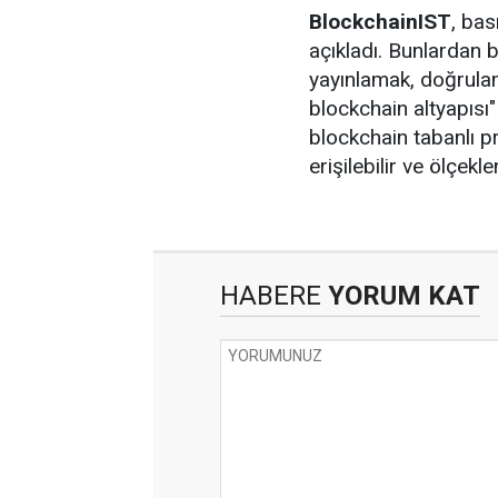
BlockchainIST
, bas
açıkladı. Bunlardan bi
yayınlamak, doğrulam
blockchain altyapısı"
blockchain tabanlı p
erişilebilir ve ölçekle
HABERE
YORUM KAT