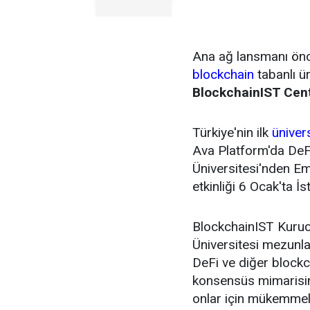
Ana ağ lansmanı önc
blockchain
tabanlı ü
BlockchainIST Cen
Türkiye'nin ilk
üniver
Ava Platform'da DeFi 
Üniversitesi'nden Em
etkinliği 6 Ocak'ta İ
BlockchainIST Kuru
Üniversitesi mezunla
DeFi ve diğer blockch
konsensüs mimarisin
onlar için mükemmel 