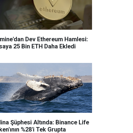
tmine'dan Dev Ethereum Hamlesi:
saya 25 Bin ETH Daha Ekledi
lina Şüphesi Altında: Binance Life
ken'ının %28'i Tek Grupta