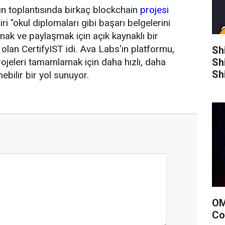
ın toplantısında birkaç blockchain
projesi
ri "okul diplomaları gibi başarı belgelerini
ak ve paylaşmak için açık kaynaklı bir
 olan CertifyIST idi. Ava Labs'ın platformu,
Sh
Sh
rojeleri tamamlamak için daha hızlı, daha
Sh
nebilir bir yol sunuyor.
OM
Co