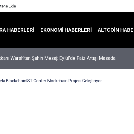
itene Ekle
RA HABERLERI
EKONOMI HABERLERI
ALTCOIN HABE
kanı Warsh'tan Şahin Mesaj: Eylül'de Faiz Artışı Masada
eki BlockchainIST Center Blockchain Projesi Geliştiriyor