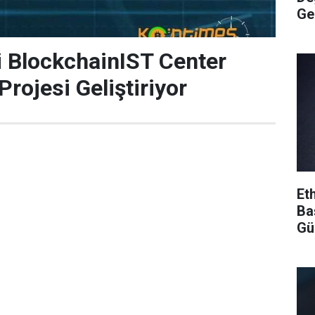
Ge
i BlockchainIST Center
rojesi Geliştiriyor
Et
Ba
Gü