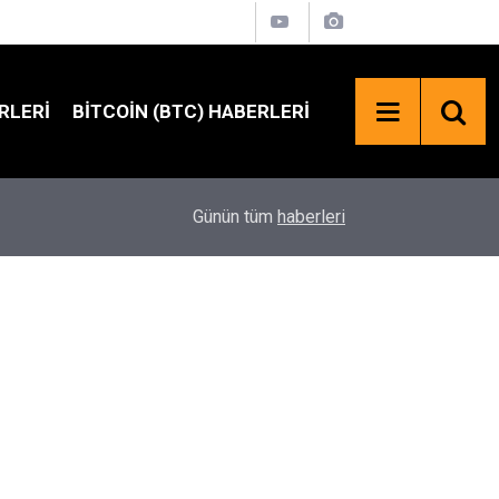
RLERI
BITCOIN (BTC) HABERLERI
SpaceX Hisselerinde 100 Milyar Dolarlık Kilit Aç
18:23
Günün tüm
haberleri
Bekleniyor