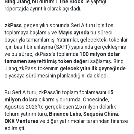
Bing Jiang
, bu durumu
The Block
ile yaptığı
röportajda ayrıntılı olarak açıkladı.
zkPass
, geçen yılın sonunda Seri A turu için fon
toplamaya başlamış ve
Mayıs ayında
bu süreci
başarıyla tamamlamış. Yatırımlar, gelecekteki tokenlar
için basit bir anlaşma (SAFT) yapısında gerçekleşmiş
ve bu süreç, zkPass’e toplamda
100 milyon dolar
tamamen seyreltilmiş token değeri
sağlamış. Bing
Jiang, zkPass tokenının
gelecek yılın ilk çeyreğinde
piyasaya sürülmesinin planlandığını da ekledi.
Bu Seri A turu, zkPass’in toplam fonlamasını
15
milyon dolara
çıkarmış durumda. Öncesinde,
Ağustos 2023'te gerçekleşen 2,5 milyon dolarlık
tohum yatırım turu,
Binance Labs
,
Sequoia China
,
OKX Ventures
ve diğer yatırımcılar tarafından finanse
edilmişti.