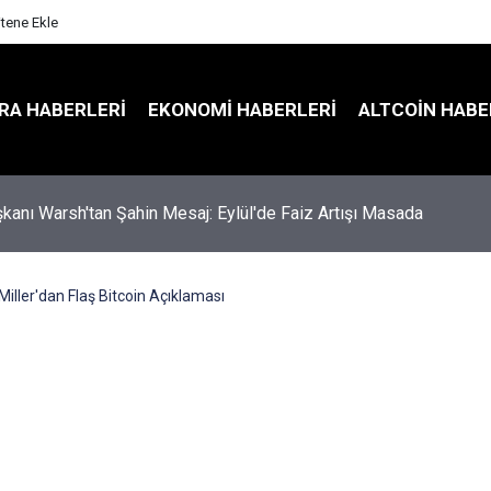
itene Ekle
RA HABERLERI
EKONOMI HABERLERI
ALTCOIN HABE
kanı Warsh'tan Şahin Mesaj: Eylül'de Faiz Artışı Masada
 Miller'dan Flaş Bitcoin Açıklaması