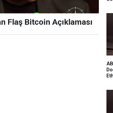
dan Flaş Bitcoin Açıklaması
AB
Do
Et