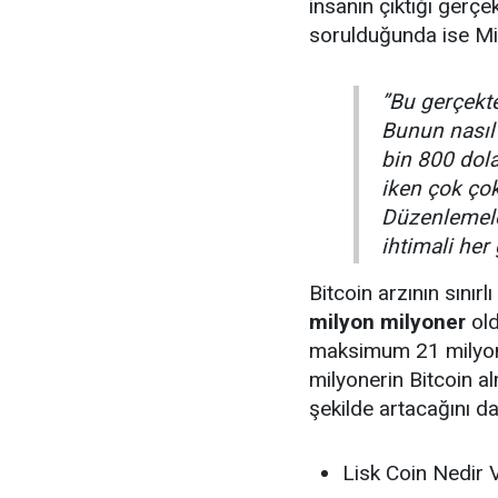
insanın çıktığı gerçek
sorulduğunda ise Mill
”Bu gerçekt
Bunun nasıl
bin 800 dola
iken çok çok 
Düzenlemeler
ihtimali her
Bitcoin arzının sınır
milyon milyoner
old
maksimum 21 milyon o
milyonerin Bitcoin a
şekilde artacağını da 
Lisk Coin Nedir 