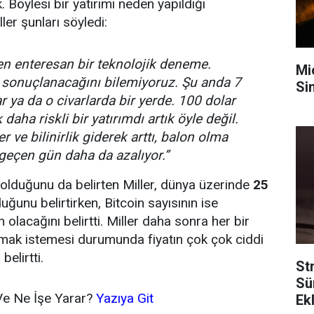
. Böylesi bir yatırımı neden yapıldığı
er şunları söyledi:
en enteresan bir teknolojik deneme.
Mi
 sonuçlanacağını bilemiyoruz. Şu anda 7
Sin
r ya da o civarlarda bir yerde. 100 dolar
daha riskli bir yatırımdı artık öyle değil.
 ve bilinirlik giderek arttı, balon olma
 geçen gün daha da azalıyor.”
lı olduğunu da belirten Miller, dünya üzerinde
25
uğunu belirtirken, Bitcoin sayısının ise
lacağını belirtti. Miller daha sonra her bir
lmak istemesi durumunda fiyatın çok çok ciddi
belirtti.
Str
Sü
Ve Ne İşe Yarar?
Yazıya Git
Ek