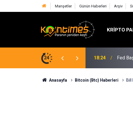
Manşetler
Günün Haberleri
Arşiv
S
KRIPTO PA
lif SOL Arzını Sert Şekilde Azaltabilir
24
18:24
Fed Baş
Anasayfa
Bitcoin (Btc) Haberleri
Bill