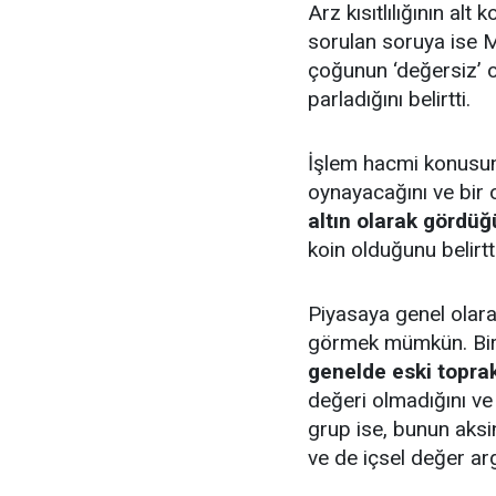
Arz kısıtlılığının al
sorulan soruya ise Mi
çoğunun ‘değersiz’ old
parladığını belirtti.
İşlem hacmi konusund
oynayacağını ve bir o
altın olarak gördü
koin olduğunu belirtti
Piyasaya genel olarak
görmek mümkün. Biri
genelde eski topra
değeri olmadığını ve 
grup ise, bunun aksi
ve de içsel değer ar