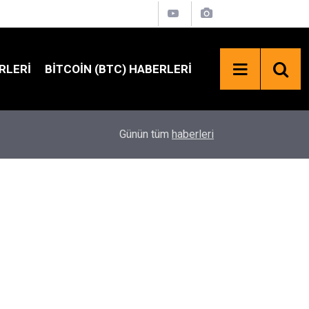
RLERI
BITCOIN (BTC) HABERLERI
SpaceX Hisselerinde 100 Milyar Dolarlık Kilit Aç
18:23
Günün tüm
haberleri
Bekleniyor