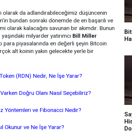
 olarak da adlandırabileceğimiz düşüncenin
oin’in bundan sonraki dönemde de en başarılı ve
rimi olarak kalacağını savunan bir akımdır. Bunun
Bi
8 yaşındaki milyarder yatırımcı
Bill Miller
Haf
to para piyasalarında en değerli şeyin Bitcoin
çok alt koinin yakın gelecekte yerle bir
Token (RDN) Nedir, Ne İşe Yarar?
 Varken Doğru Olanı Nasıl Seçebiliriz?
iz Yöntemleri ve Fibonacci Nedir?
Sa
Hi
l Okunur ve Ne İşe Yarar?
Do