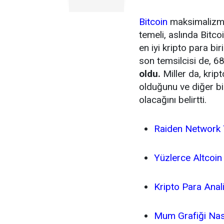
Bitcoin
maksimalizmi
temeli, aslında Bitc
en iyi kripto para bi
son temsilcisi de, 6
oldu.
Miller da, krip
olduğunu ve diğer bir
olacağını belirtti.
Raiden Network 
Yüzlerce Altcoin
Kripto Para Anal
Mum Grafiği Nası