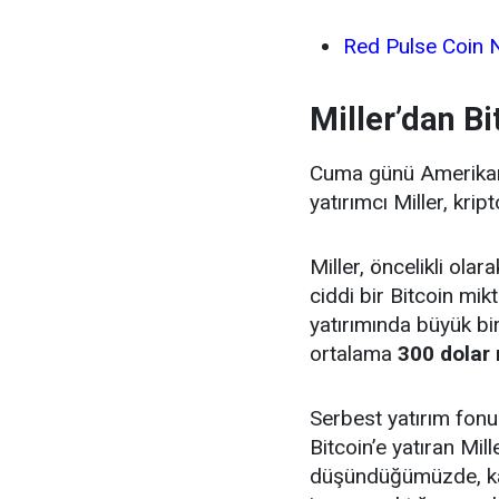
Red Pulse Coin N
Miller’dan Bi
Cuma günü Amerikan 
yatırımcı Miller, krip
Miller, öncelikli olar
ciddi bir Bitcoin mik
yatırımında büyük bir k
ortalama
300 dolar m
Serbest yatırım fon
Bitcoin’e yatıran Mill
düşündüğümüzde, kar