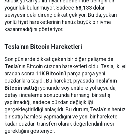
Ancak yukarı yönlü fiyat hedeflerinde belirgin bir
yoğunluk bulunmuyor. Sadece
68,133
dolar
seviyesindeki direnç dikkat çekiyor. Bu da, yukarı
yönlü fiyat hareketlerinin henüz büyük bir ivme
kazanmadığını gösteriyor.
Tesla'nın Bitcoin Hareketleri
Son günlerde dikkat çeken bir diğer gelişme de
Tesla
'nın Bitcoin cüzdan hareketleri oldu. Tesla, iki yıl
aradan sonra
11K Bitcoin
'i parça parça yeni
cüzdanlara taşıdı. Bu hareket, piyasada
Tesla’nın
Bitcoin sattığı
yönünde söylentilere yol açsa da,
detaylı inceleme sonucunda herhangi bir satış
yapılmadığı, sadece cüzdan değişikliği
gerçekleştirildiği anlaşıldı. Bu durum, Tesla'nın henüz
bir satış hamlesi yapmadığını ve yeni bir harekete
kadar cüzdan transferi olarak değerlendirilmesi
gerektiğini gösteriyor.