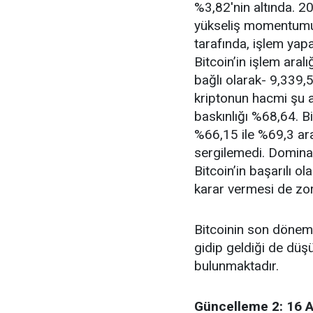
%3,82'nin altında. 2
yükseliş momentumun
tarafında, işlem yap
Bitcoin’in işlem ara
bağlı olarak- 9,339,
kriptonun hacmi şu 
baskınlığı %68,64. Bi
%66,15 ile %69,3 ara
sergilemedi. Dominan
Bitcoin’in başarılı o
karar vermesi de zo
Bitcoinin son döneml
gidip geldiği de düşü
bulunmaktadır.
Güncelleme 2: 16 