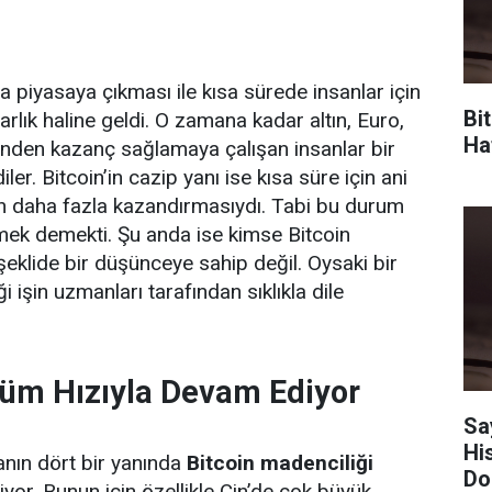
da piyasaya çıkması ile kısa sürede insanlar için
Bi
arlık haline geldi. O zamana kadar altın, Euro,
Haf
inden kazanç sağlamaya çalışan insanlar bir
ler. Bitcoin’in cazip yanı ise kısa süre için ani
çin daha fazla kazandırmasıydı. Tabi bu durum
ek demekti. Şu anda ise kimse Bitcoin
şeklide bir düşünceye sahip değil. Oysaki bir
i işin uzmanları tarafından sıklıkla dile
Tüm Hızıyla Devam Ediyor
Sa
Hi
anın dört bir yanında
Bitcoin madenciliği
Do
or. Bunun için özellikle Çin’de çok büyük