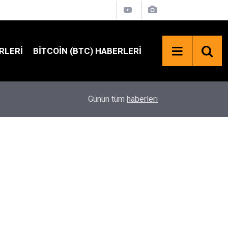
RLERI
BITCOIN (BTC) HABERLERI
21:55
ABD'li Senatörlerden TRUMP Coin İçin SEC Çağrıs
Günün tüm
haberleri