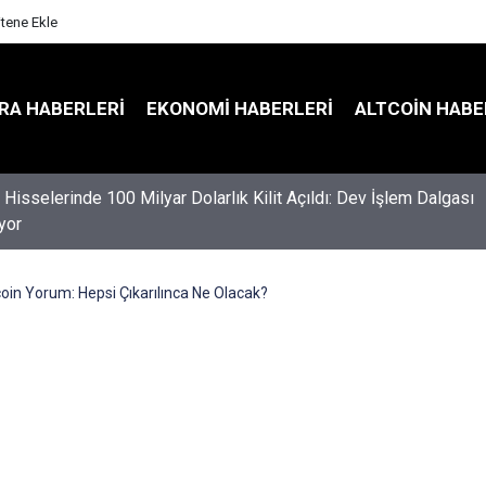
itene Ekle
RA HABERLERI
EKONOMI HABERLERI
ALTCOIN HABE
Hisselerinde 100 Milyar Dolarlık Kilit Açıldı: Dev İşlem Dalgası
yor
coin Yorum: Hepsi Çıkarılınca Ne Olacak?