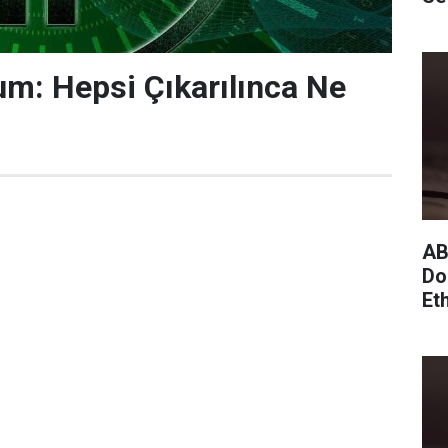
um: Hepsi Çıkarılınca Ne
AB
Do
Et