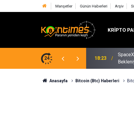
Manşetler
Günün Haberleri
Arşiv
S
KRIPTO PA
SpaceX 
aj: Eylül'de Faiz Artışı Masada
24
18:23
Bekleni
Anasayfa
Bitcoin (Btc) Haberleri
Bit