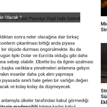
 Ne Olacak ?
Mi
Sin
ldıktan sonra neler olacağına dair birkaç
inlerin çıkarılması bittiği anda piyasa
i bir ölçüde durması öngörülmekte. Bu da
 bugün tıpkı Dolar ve Euro’da olduğu gibi daha
na sebep olabilir. Elbette bu da ilginin azalması
 başka varlıklara yönelmeleri anlamına geliyor.
 yakın insanlar daha çok alım yapmaya
piyasada sınırlı hale gelen bir varlığın değeri
tacak ve kolay kolay da düşmeyecek.
Str
Sü
 anlamıyla ülkeler tarafından kabul görmediği
Ek
itcoin madenciliği
bitene kadar kabul