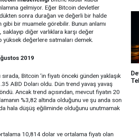
amına gelmiyor. Eğer Bitcoin devletler
dükten sonra durağan ve değerli bir halde
ın gibi bir muamele görebilir. Bunun anlamı
, saklayıp diğer varlıklara karşı değer
p yüksek değerlere satmaları demek.
Ağustos 2019
De
 sırada, Bitcoin ’in fiyatı önceki günden yaklaşık
Te
1.35 ABD Doları oldu. Dün trend yavaş yavaş
öndü. Ancak trend açısından, mevcut fiyatın 20
talamanın %3,82 altında olduğunu ve şu anda son
nda hala düşüş eğiliminde olduğunu unutmamak
rtalama 10,814 dolar ve ortalama fiyatı olan