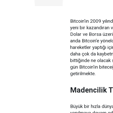
Bitcoin’in 2009 yılın
yeni bir kazandıran v
Dolar ve Borsa üzer
anda Bitcoin’e yöneldi
hareketler yaptığı i
daha çok da kaybetm
bittiğinde ne olacak 
gün Bitcoin’in biteceğ
getirilmekte.
Madencilik 
Büyük bir hızla düny
yapılmaya devam ediy