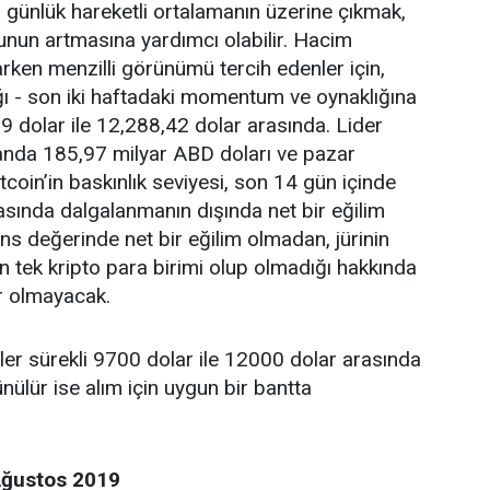
0 günlük hareketli ortalamanın üzerine çıkmak,
un artmasına yardımcı olabilir. Hacim
arken menzilli görünümü tercih edenler için,
lığı - son iki haftadaki momentum ve oynaklığına
59 dolar ile 12,288,42 dolar arasında. Lider
anda 185,97 milyar ABD doları ve pazar
tcoin’in baskınlık seviyesi, son 14 gün içinde
sında dalgalanmanın dışında net bir eğilim
s değerinde net bir eğilim olmadan, jürinin
lan tek kripto para birimi olup olmadığı hakkında
r olmayacak.
er sürekli 9700 dolar ile 12000 dolar arasında
nülür ise alım için uygun bir bantta
Ağustos 2019