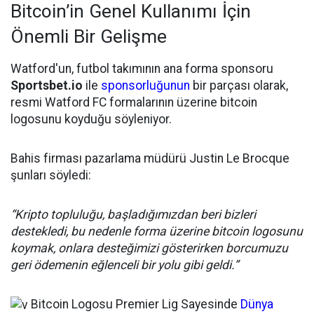
Bitcoin’in Genel Kullanımı İçin
Önemli Bir Gelişme
Watford'un, futbol takımının ana forma sponsoru
Sportsbet.io
ile
sponsorluğunun
bir parçası olarak,
resmi Watford FC formalarının üzerine bitcoin
logosunu koyduğu söyleniyor.
Bahis firması pazarlama müdürü Justin Le Brocque
şunları söyledi:
“Kripto topluluğu, başladığımızdan beri bizleri
destekledi, bu nedenle forma üzerine bitcoin logosunu
koymak, onlara desteğimizi gösterirken borcumuzu
geri ödemenin eğlenceli bir yolu gibi geldi.”
Bitcoin Logosu Premier Lig Sayesinde
Dünya