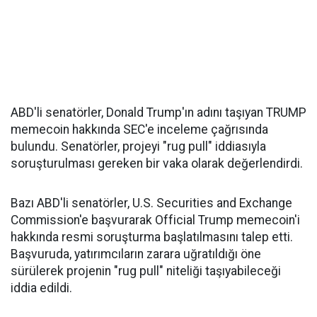
ABD'li senatörler, Donald Trump'ın adını taşıyan TRUMP
memecoin hakkında SEC'e inceleme çağrısında
bulundu. Senatörler, projeyi "rug pull" iddiasıyla
soruşturulması gereken bir vaka olarak değerlendirdi.
Bazı ABD'li senatörler, U.S. Securities and Exchange
Commission'e başvurarak Official Trump memecoin'i
hakkında resmi soruşturma başlatılmasını talep etti.
Başvuruda, yatırımcıların zarara uğratıldığı öne
sürülerek projenin "rug pull" niteliği taşıyabileceği
iddia edildi.