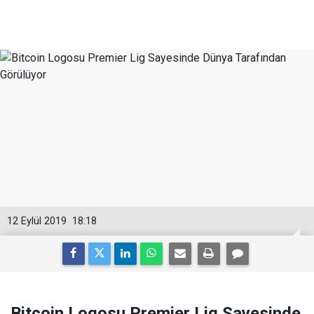
12 Eylül 2019
18:18
Bitcoin Logosu Premier Lig Sayesinde