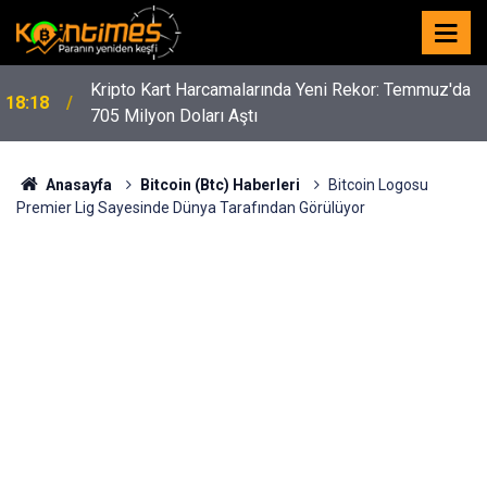
Kripto Kart Harcamalarında Yeni Rekor: Temmuz'da
18:18
705 Milyon Doları Aştı
Anasayfa
Bitcoin (Btc) Haberleri
Bitcoin Logosu
Premier Lig Sayesinde Dünya Tarafından Görülüyor