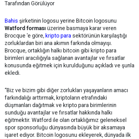
Tarafından Görülüyor
Bahis
şirketinin logosu yerine Bitcoin logosunu
Watford forması
üzerine basmaya karar veren
Brocque 'e göre,
kripto para
sektörünün karşılaştığı
zorluklardan biri ana akımın farkında olmayışı.
Brocque, ortaklığın halkı bitcoin gibi kripto para
birimleri aracılığıyla sağlanan avantajlar ve fırsatlar
konusunda eğitmek için kurulduğunu açıkladı ve şunla
ekledi.
“Biz ve bizim gibi diğer zorlukları yaşayanların amacı
farkındalığı arttırmak, kriptoların etrafındaki
düşmanları dağıtmak ve kripto para birimlerinin
sunduğu avantajlar ve fırsatlar hakkında halkı
eğitmektir. Watford ile olan ortaklığımız geleneksel
spor sponsorluğu dünyasında büyük bir aksamaya
işaret ediyor. Bitcoin logosunu ekleyerek, dünyada ilk