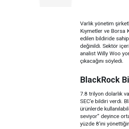
Varlık yönetim şirke
Kıymetler ve Borsa K
edilen bildiride sahi
değinildi. Sektör içe
analist Willy Woo yor
çıkacağını söyledi.
BlackRock Bi
7.8 trilyon dolarlık 
SEC’e bildiri verdi. B
ürünlerde kullanılabi
seviyor” deyince orta
yüzde 8’ini yönettiği