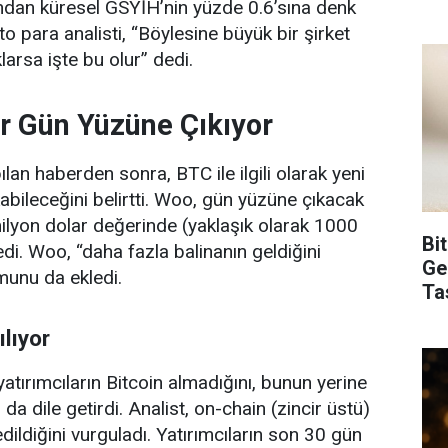
sından küresel GSYİH’nin yüzde 0.6’sına denk
ipto para analisti, “Böylesine büyük bir şirket
larsa işte bu olur” dedi.
ar Gün Yüzüne Çıkıyor
ılan haberden sonra, BTC ile ilgili olarak yeni
kabileceğini belirtti. Woo, gün yüzüne çıkacak
milyon dolar değerinde (yaklaşık olarak 1000
Bi
i. Woo, “daha fazla balinanın geldiğini
Ge
munu da ekledi.
Ta
lıyor
 yatırımcıların Bitcoin almadığını, bunun yerine
 da dile getirdi. Analist, on-chain (zincir üstü)
edildiğini vurguladı. Yatırımcıların son 30 gün