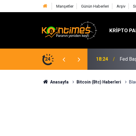
Manşetler
Günün Haberleri
Arşiv
S
KRIPTO PA
lif SOL Arzını Sert Şekilde Azaltabilir
24
18:24
Fed Baş
Anasayfa
Bitcoin (Btc) Haberleri
Bla