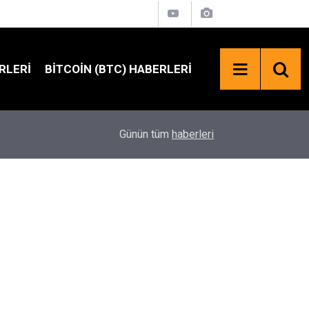
RLERI
BITCOIN (BTC) HABERLERI
SpaceX Hisselerinde 100 Milyar Dolarlık Kilit Aç
18:23
Günün tüm
haberleri
Bekleniyor