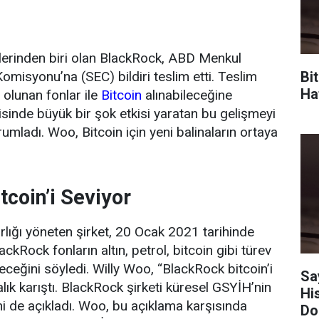
tlerinden biri olan BlackRock, ABD Menkul
Bi
omisyonu’na (SEC) bildiri teslim etti. Teslim
Haf
p olunan fonlar ile
Bitcoin
alınabileceğine
risinde büyük bir şok etkisi yaratan bu gelişmeyi
umladı. Woo, Bitcoin için yeni balinaların ortaya
tcoin’i Seviyor
varlığı yöneten şirket, 20 Ocak 2021 tarihinde
lackRock fonların altın, petrol, bitcoin gibi türev
leceğini söyledi. Willy Woo, “BlackRock bitcoin’i
Sa
lık karıştı. BlackRock şirketi küresel GSYİH’nin
Hi
ni de açıkladı. Woo, bu açıklama karşısında
Do