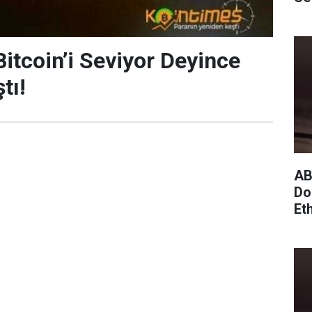
itcoin’i Seviyor Deyince
tı!
AB
Do
Et