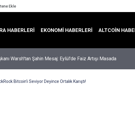
itene Ekle
RA HABERLERI
EKONOMI HABERLERI
ALTCOIN HABE
kanı Warsh'tan Şahin Mesaj: Eylül'de Faiz Artışı Masada
ckRock Bitcoin’i Seviyor Deyince Ortalık Karıştı!