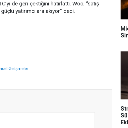
’yi de geri çektiğini hatırlattı. Woo, “satış
güçlü yatırımcılara akıyor” dedi.
Mi
Sin
üncel Gelişmeler
Str
Sü
Ek