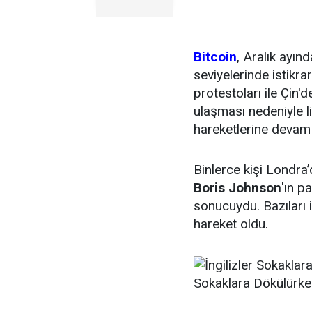
Bitcoin
, Aralık ayın
seviyelerinde istikr
protestoları ile Çin'd
ulaşması nedeniyle l
hareketlerine devam 
Binlerce kişi Londra
Boris Johnson
'ın p
sonucuydu. Bazıları i
hareket oldu.
Sokaklara Dökülürken