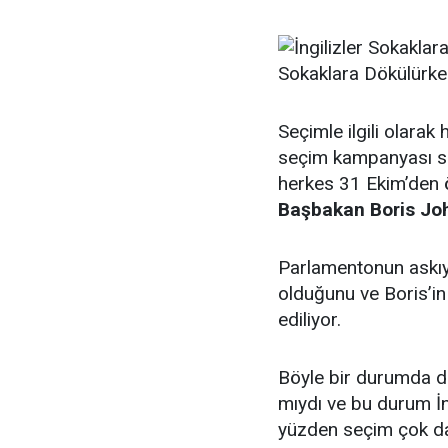
Sokaklara Dökülürken
Seçimle ilgili olara
seçim kampanyası sı
herkes 31 Ekim’den 
Başbakan Boris J
Parlamentonun askıya
olduğunu ve Boris’in 
ediliyor.
Böyle bir durumda 
mıydı ve bu durum İngi
yüzden seçim çok da