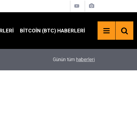
RLERI
BITCOIN (BTC) HABERLERI
SpaceX Hisselerinde 100 Milyar Dolarlık Kilit Aç
18:23
Günün tüm
haberleri
Bekleniyor