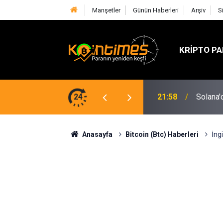
Manşetler
Günün Haberleri
Arşiv
S
KRIPTO PA
21:58
Solana'd
24
18:24
Fed Baş
Anasayfa
Bitcoin (Btc) Haberleri
İng