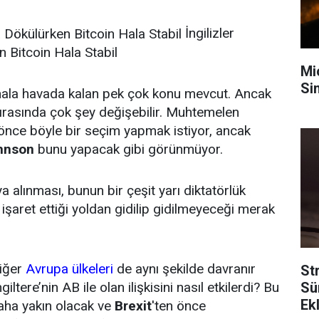
İngilizler
 Bitcoin Hala Stabil
Mi
Sin
k hala havada kalan pek çok konu mevcut. Ancak
rasında çok şey değişebilir. Muhtemelen
önce böyle bir seçim yapmak istiyor, ancak
ohnson
bunu yapacak gibi görünmüyor.
 alınması, bunun bir çeşit yarı diktatörlük
işaret ettiği yoldan gidilip gidilmeyeceği merak
diğer
Avrupa ülkeleri
de aynı şekilde davranır
Str
ltere’nin AB ile olan ilişkisini nasıl etkilerdi? Bu
Sü
Ek
ha yakın olacak ve
Brexit
'ten önce