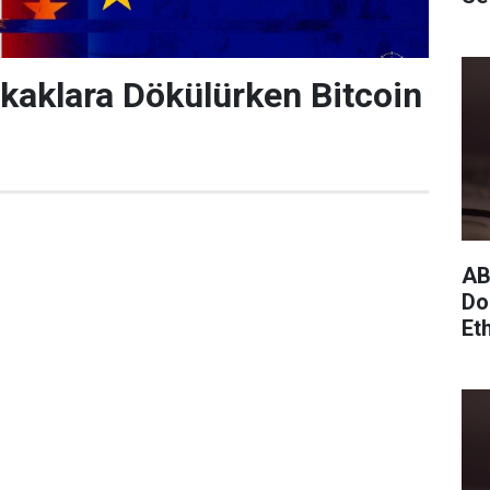
Sokaklara Dökülürken Bitcoin
AB
Do
Et