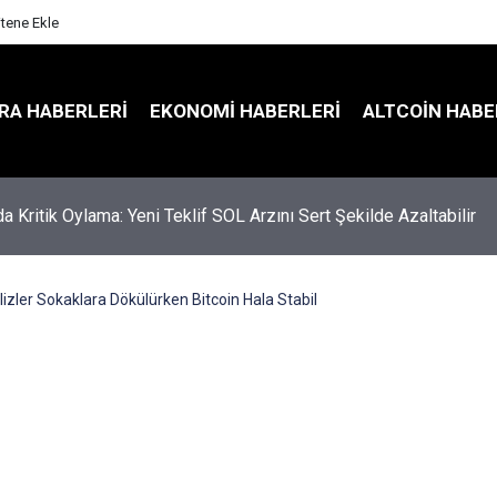
itene Ekle
RA HABERLERI
EKONOMI HABERLERI
ALTCOIN HABE
a Kritik Oylama: Yeni Teklif SOL Arzını Sert Şekilde Azaltabilir
kanı Warsh'tan Şahin Mesaj: Eylül'de Faiz Artışı Masada
ilizler Sokaklara Dökülürken Bitcoin Hala Stabil