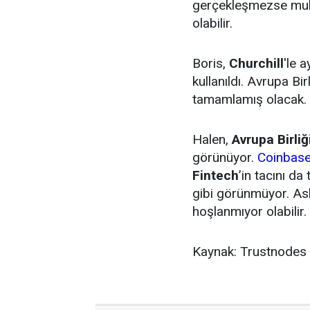
gerçekleşmezse muha
olabilir.
Boris,
Churchill
'le a
kullanıldı. Avrupa Bir
tamamlamış olacak.
Halen,
Avrupa Birliğ
görünüyor.
Coinbas
Fintech
’in tacını da
gibi görünmüyor. As
hoşlanmıyor olabilir.
Kaynak:
Trust
n
odes