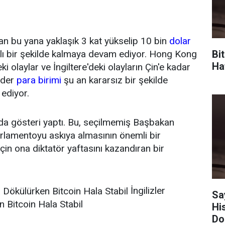
dan bu yana yaklaşık 3 kat yükselip 10 bin
dolar
Bi
arlı bir şekilde kalmaya devam ediyor. Hong Kong
Haf
eki olaylar ve İngiltere'deki olayların Çin'e kadar
ider
para birimi
şu an kararsız bir şekilde
ediyor.
’da gösteri yaptı. Bu, seçilmemiş Başbakan
arlamentoyu askıya almasının önemli bir
çin ona diktatör yaftasını kazandıran bir
İngilizler
Sa
 Bitcoin Hala Stabil
Hi
Do