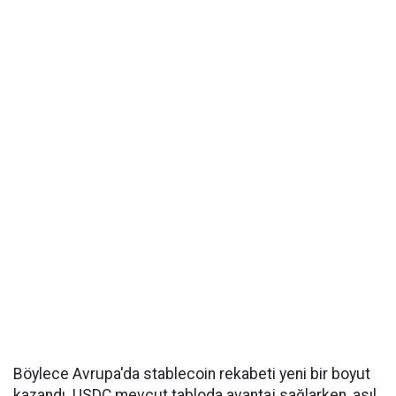
Böylece Avrupa'da stablecoin rekabeti yeni bir boyut
kazandı. USDC mevcut tabloda avantaj sağlarken, asıl