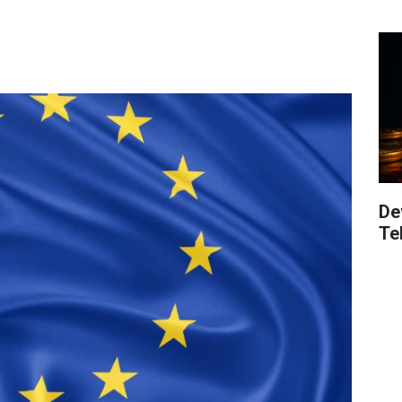
De
Te