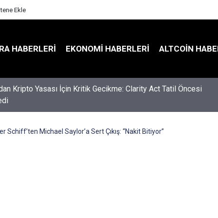
itene Ekle
RA HABERLERI
EKONOMI HABERLERI
ALTCOIN HABE
an Kripto Yasası İçin Kritik Gecikme: Clarity Act Tatil Öncesi
di
er Schiff’ten Michael Saylor’a Sert Çıkış: “Nakit Bitiyor”