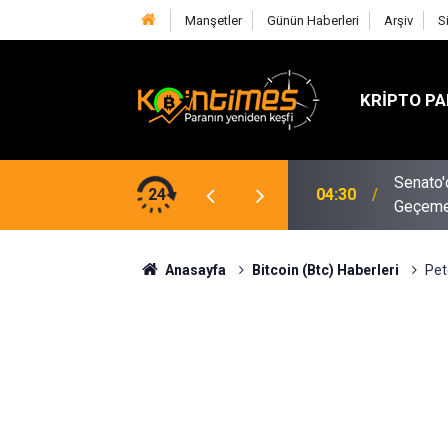
Manşetler
Günün Haberleri
Arşiv
S
KRIPTO PA
Merkezi Borsalar Gerilerken DEX'ler
Senato'd
24
04:30
Geçeme
Anasayfa
Bitcoin (Btc) Haberleri
Pet