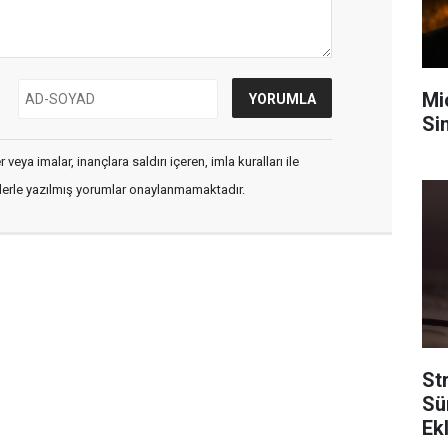
Mi
Sin
veya imalar, inançlara saldırı içeren, imla kuralları ile
flerle yazılmış yorumlar onaylanmamaktadır.
Str
Sü
Ek