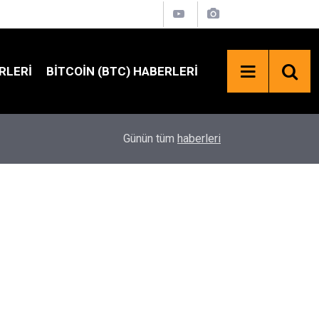
RLERI
BITCOIN (BTC) HABERLERI
02:23
Trump'tan Kripto Mesajı: “Çin'in Kriptoyu Ele Ge
Günün tüm
haberleri