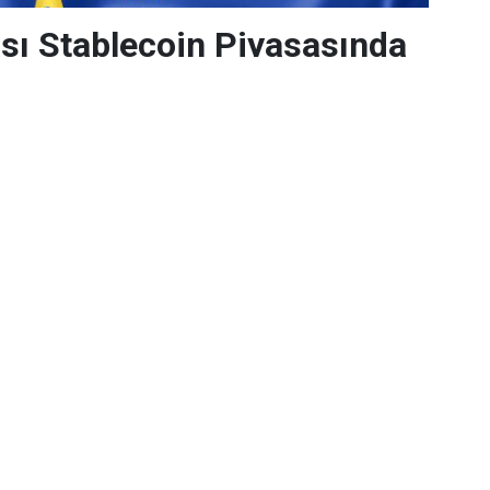
sı Stablecoin Piyasasında
ğişti: USDC Öne Çıkıyor
nin MiCA düzenlemesi stablecoin
en şekillendirdi. USDT'nin geri
DC güç kazanırken, bankalar da
e başladı.