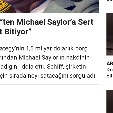
f’ten Michael Saylor’a Sert
t Bitiyor”
rategy’nin 1,5 milyar dolarlık borç
rdından Michael Saylor’ın nakdinin
AB
ığını iddia etti. Schiff, şirketin
Do
çin sırada neyi satacağını sorguladı.
Et