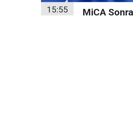
15:55
MiCA Sonra
Dengeler De
08 Ağustos 2026
Avrupa Birliği'
rekabetini yenid
çekilmesiyle US
piyasaya girmey