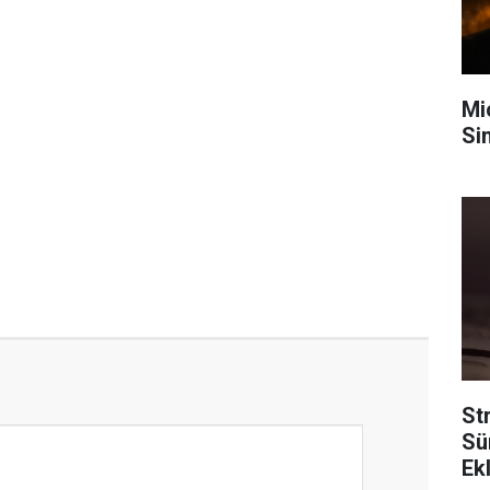
Mi
Sin
Str
Sü
Ek