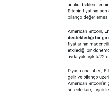
analist beklentilerini
Bitcoin fiyatının s
bilanço değerlemesi
American Bitcoin,
Er
desteklediği bir gir
fiyatlarının madencili
etkilediği bir dönemd
ayda yaklaşık %22 de
Piyasa analistleri, B
gelir ve bilanço üzer
American Bitcoin’in
süreçle karşılaşabile