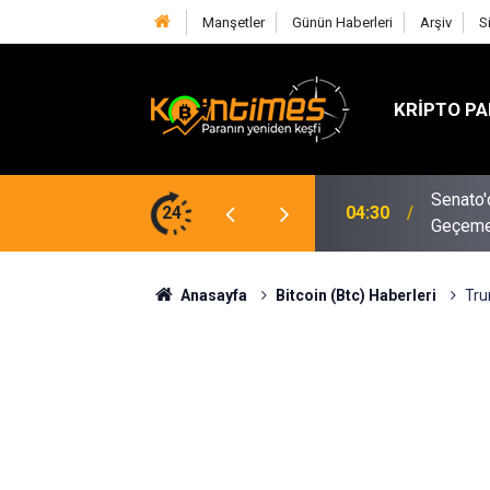
Manşetler
Günün Haberleri
Arşiv
S
KRIPTO PA
Merkezi Borsalar Gerilerken DEX'ler
Senato'd
24
04:30
Geçeme
Anasayfa
Bitcoin (Btc) Haberleri
Tru