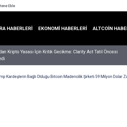
itene Ekle
RA HABERLERI
EKONOMI HABERLERI
ALTCOIN HABE
an Kripto Yasası İçin Kritik Gecikme: Clarity Act Tatil Öncesi
di
mp Kardeşlerin Bağlı Olduğu Bitcoin Madencilik Şirketi 59 Milyon Dolar Za