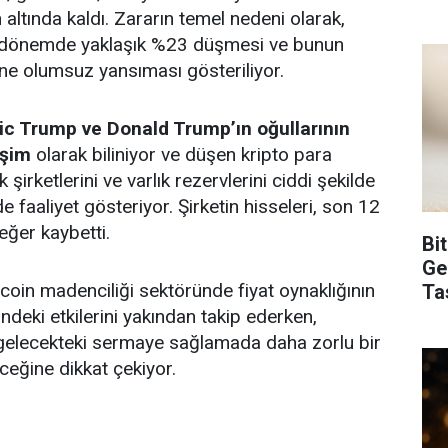
n altında kaldı. Zararın temel nedeni olarak,
on dönemde yaklaşık %23 düşmesi ve bunun
ne olumsuz yansıması gösteriliyor.
ic Trump ve Donald Trump’ın oğullarının
işim
olarak biliniyor ve düşen kripto para
k şirketlerini ve varlık rezervlerini ciddi şekilde
e faaliyet gösteriyor. Şirketin hisseleri, son 12
ğer kaybetti.
Bi
Ge
itcoin madenciliği sektöründe fiyat oynaklığının
Ta
indeki etkilerini yakından takip ederken,
 gelecekteki sermaye sağlamada daha zorlu bir
ceğine dikkat çekiyor.