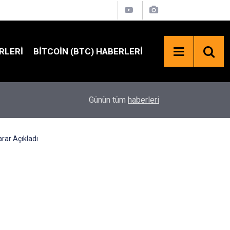
RLERI
BITCOIN (BTC) HABERLERI
02:23
Trump'tan Kripto Mesajı: “Çin'in Kriptoyu Ele Ge
Günün tüm
haberleri
rar Açıkladı