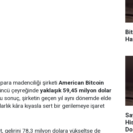
Bi
Haf
para madenciliği şirketi
American Bitcoin
düncü çeyreğinde
yaklaşık 59,45 milyon dolar
Bu sonuç, şirketin geçen yıl aynı dönemde elde
larlık kâra kıyasla sert bir gerilemeye işaret
Sa
Hi
Do
, gelirini 78,3 milyon dolara yükseltse de