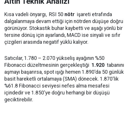
Altın Teknik Analizi
Kısa vadeli önyargı, RSI 50
nötr
işareti etrafında
dalgalanmaya devam ettiği için nötrden düşüşe doğru
görünüyor. Stokastik buhar kaybetti ve aşağı yönlü bir
tersine dönüş için ayarlandı, MACD ise sinyali ve sıfır
çizgileri arasında negatif yüklü kalıyor.
Satıcılar, 1.780 – 2.070 yükseliş ayağının %50
Fibonacci düzeltmesinin gerçekleştiği
1.920
tabanını
aşmayı başarırsa, spot ışığı hemen 1.890'da 50 günlük
basit hareketli ortalamaya (SMA) dönecek. 1.870'lik
%61.8 Fibonacci seviyesi nefes alma mesafesi
içindedir ve 1.850'ye doğru herhangi bir düşüşü
geciktirebilir.