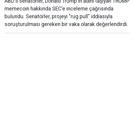
ABD'li senatörler, Donald Trump'ın adını taşıyan TRUMP
memecoin hakkında SEC'e inceleme çağrısında
bulundu. Senatörler, projeyi "rug pull" iddiasıyla
soruşturulması gereken bir vaka olarak değerlendirdi.