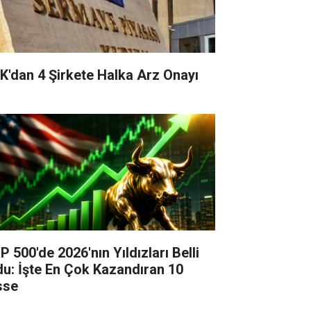
K'dan 4 Şirkete Halka Arz Onayı
P 500'de 2026'nın Yıldızları Belli
du: İşte En Çok Kazandıran 10
sse