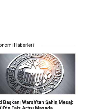
onomi Haberleri
d Başkanı Warsh'tan Şahin Mesaj:
lül'de Faiz Artışı Masada