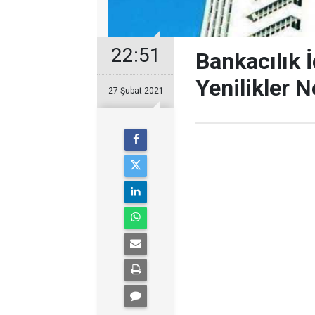
22:51
Bankacılık 
Yenilikler N
27 Şubat 2021