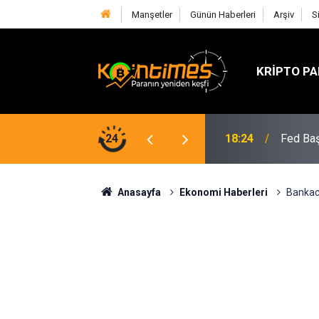
Manşetler
Günün Haberleri
Arşiv
S
KRIPTO PA
lif SOL Arzını Sert Şekilde Azaltabilir
24
18:24
Fed Baş
Anasayfa
Ekonomi Haberleri
Bankacı