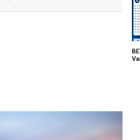
BE
Va