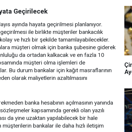
yata Geçirilecek
Mayıs ayında hayata geçirilmesi planlanıyor.
çirilmesi ile birlikte müşteriler bankacılık
kolay ve hızlı bir şekilde tamamlayabilecekler.
ara müşteri olmak için banka şubesine giderek
luluğu da ortadan kalkacak ve en fazla 10
apsamında müşteri olma işlemleri de
Çi
r. Bu durum bankalar için kağıt masraflarının
Ay
en olarak maliyetlerin azaltılmasını
erekmeden banka hesabının açılmasının yanında
a sözleşmeler kapsamında gerekli olan yazılı
sı da yine uzaktan yapılabilecek bir hale
üşterilerin bankalar ile daha hızlı iletişim