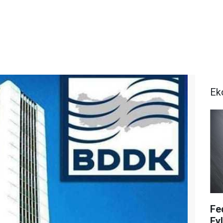
Ek
Fe
Ey