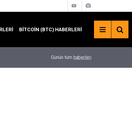
RLERI
BITCOIN (BTC) HABERLERI
SpaceX Hisselerinde 100 Milyar Dolarlık Kilit Aç
18:23
Günün tüm
haberleri
Bekleniyor