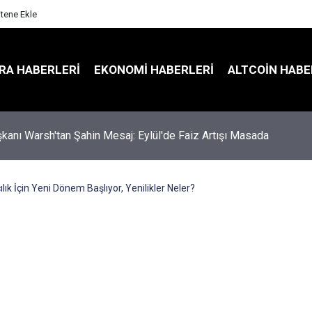
itene Ekle
RA HABERLERI
EKONOMI HABERLERI
ALTCOIN HABE
kanı Warsh'tan Şahin Mesaj: Eylül'de Faiz Artışı Masada
lık İçin Yeni Dönem Başlıyor, Yenilikler Neler?