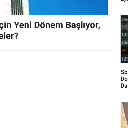
İçin Yeni Dönem Başlıyor,
eler?
Sp
Dol
Da