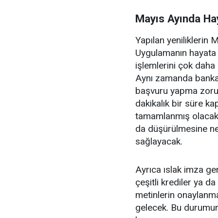
Mayıs Ayında Ha
Yapılan yeniliklerin 
Uygulamanın hayata ge
işlemlerini çok daha 
Aynı zamanda bankal
başvuru yapma zorun
dakikalık bir süre k
tamamlanmış olacakla
da düşürülmesine ned
sağlayacak.
Ayrıca ıslak imza g
çeşitli krediler ya d
metinlerin onaylanma
gelecek. Bu durumun m