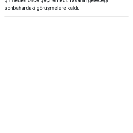
girmeden önce geçiremedi. Yasanın geleceği
sonbahardaki görüşmelere kaldı.