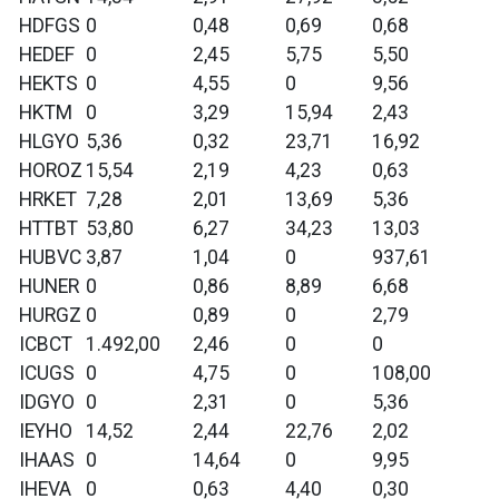
HDFGS
0
0,48
0,69
0,68
HEDEF
0
2,45
5,75
5,50
HEKTS
0
4,55
0
9,56
HKTM
0
3,29
15,94
2,43
HLGYO
5,36
0,32
23,71
16,92
HOROZ
15,54
2,19
4,23
0,63
HRKET
7,28
2,01
13,69
5,36
HTTBT
53,80
6,27
34,23
13,03
HUBVC
3,87
1,04
0
937,61
HUNER
0
0,86
8,89
6,68
HURGZ
0
0,89
0
2,79
ICBCT
1.492,00
2,46
0
0
ICUGS
0
4,75
0
108,00
IDGYO
0
2,31
0
5,36
IEYHO
14,52
2,44
22,76
2,02
IHAAS
0
14,64
0
9,95
IHEVA
0
0,63
4,40
0,30