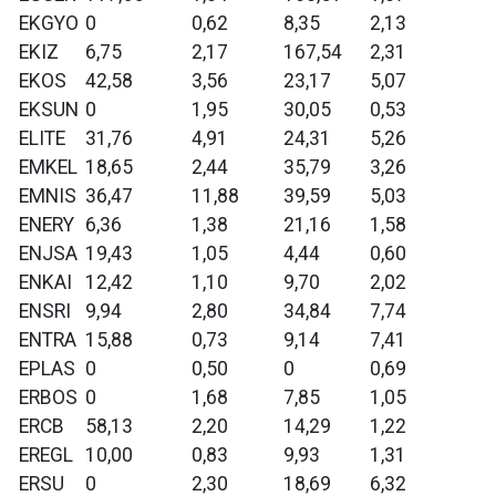
EKGYO
0
0,62
8,35
2,13
EKIZ
6,75
2,17
167,54
2,31
EKOS
42,58
3,56
23,17
5,07
EKSUN
0
1,95
30,05
0,53
ELITE
31,76
4,91
24,31
5,26
EMKEL
18,65
2,44
35,79
3,26
EMNIS
36,47
11,88
39,59
5,03
ENERY
6,36
1,38
21,16
1,58
ENJSA
19,43
1,05
4,44
0,60
ENKAI
12,42
1,10
9,70
2,02
ENSRI
9,94
2,80
34,84
7,74
ENTRA
15,88
0,73
9,14
7,41
EPLAS
0
0,50
0
0,69
ERBOS
0
1,68
7,85
1,05
ERCB
58,13
2,20
14,29
1,22
EREGL
10,00
0,83
9,93
1,31
ERSU
0
2,30
18,69
6,32