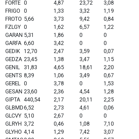
FORTE
0
4,87
23,72
3,08
FRIGO
0
1,33
3,32
1,19
FROTO
5,66
3,73
9,42
0,84
FZLGY
0
1,62
6,57
1,22
GARAN
5,31
1,86
0
0
GARFA
6,60
3,42
0
0
GEDIK
12,70
2,47
3,59
0,07
GEDZA
23,45
1,38
3,47
1,15
GENIL
31,83
4,65
18,61
2,20
GENTS
8,39
1,06
3,49
0,67
GEREL
0
3,78
0
1,53
GESAN
23,60
2,36
4,54
1,28
GIPTA
440,54
2,17
20,11
2,25
GLBMD
6,52
2,73
4,61
0,06
GLCVY
5,10
2,67
0
0
GLRYH
3,72
0,46
1,08
7,10
GLYHO
4,14
1,29
7,42
3,07