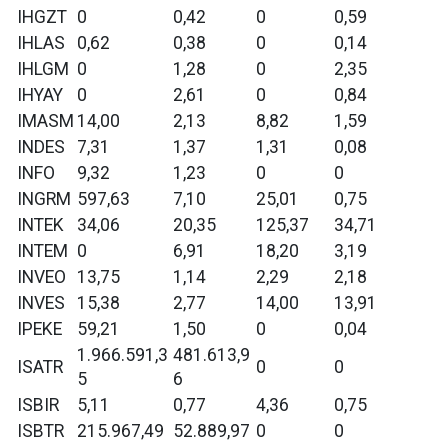
IHGZT
0
0,42
0
0,59
IHLAS
0,62
0,38
0
0,14
IHLGM
0
1,28
0
2,35
IHYAY
0
2,61
0
0,84
IMASM
14,00
2,13
8,82
1,59
INDES
7,31
1,37
1,31
0,08
INFO
9,32
1,23
0
0
INGRM
597,63
7,10
25,01
0,75
INTEK
34,06
20,35
125,37
34,71
INTEM
0
6,91
18,20
3,19
INVEO
13,75
1,14
2,29
2,18
INVES
15,38
2,77
14,00
13,91
IPEKE
59,21
1,50
0
0,04
1.966.591,3
481.613,9
ISATR
0
0
5
6
ISBIR
5,11
0,77
4,36
0,75
ISBTR
215.967,49
52.889,97
0
0