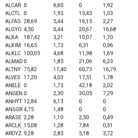
ALCAR
0
6,60
0
1,92
ALCTL
0
1,93
13,43
1,03
ALFAS
28,69
5,44
16,15
2,27
ALGYO
4,50
0,44
20,67
16,68
ALKA
187,42
3,21
10,07
1,70
ALKIM
16,65
1,73
6,31
0,96
ALKLC
100,05
4,68
11,98
1,69
ALMAD
0
1,85
21,06
6,23
ALTNY
75,82
17,40
60,73
16,79
ALVES
17,20
4,03
17,51
1,78
ANELE
0
1,73
42,18
2,02
ANGEN
0
2,30
30,05
7,29
ANHYT
12,84
6,13
0
0
ANSGR
4,75
1,48
0
0
ARASE
2,28
1,10
2,50
0,49
ARCLK
15,08
1,28
7,84
0,51
ARDYZ
9,28
2,83
5,18
3,72