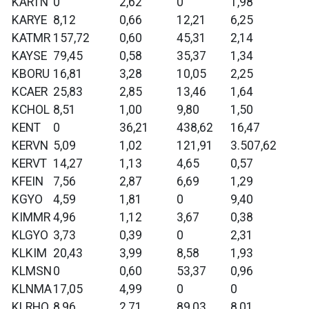
KARTN
0
2,62
0
1,98
KARYE
8,12
0,66
12,21
6,25
KATMR
157,72
0,60
45,31
2,14
KAYSE
79,45
0,58
35,37
1,34
KBORU
16,81
3,28
10,05
2,25
KCAER
25,83
2,85
13,46
1,64
KCHOL
8,51
1,00
9,80
1,50
KENT
0
36,21
438,62
16,47
KERVN
5,09
1,02
121,91
3.507,62
KERVT
14,27
1,13
4,65
0,57
KFEIN
7,56
2,87
6,69
1,29
KGYO
4,59
1,81
0
9,40
KIMMR
4,96
1,12
3,67
0,38
KLGYO
3,73
0,39
0
2,31
KLKIM
20,43
3,99
8,58
1,93
KLMSN
0
0,60
53,37
0,96
KLNMA
17,05
4,99
0
0
KLRHO
8,96
2,71
89,03
8,01