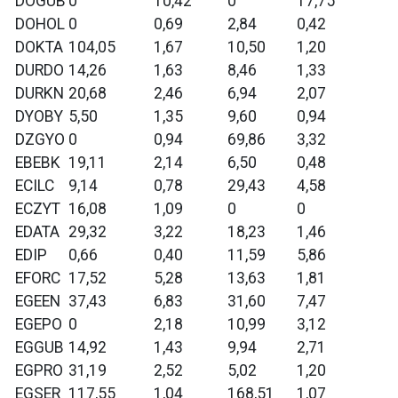
DOGUB
0
10,42
0
17,75
DOHOL
0
0,69
2,84
0,42
DOKTA
104,05
1,67
10,50
1,20
DURDO
14,26
1,63
8,46
1,33
DURKN
20,68
2,46
6,94
2,07
DYOBY
5,50
1,35
9,60
0,94
DZGYO
0
0,94
69,86
3,32
EBEBK
19,11
2,14
6,50
0,48
ECILC
9,14
0,78
29,43
4,58
ECZYT
16,08
1,09
0
0
EDATA
29,32
3,22
18,23
1,46
EDIP
0,66
0,40
11,59
5,86
EFORC
17,52
5,28
13,63
1,81
EGEEN
37,43
6,83
31,60
7,47
EGEPO
0
2,18
10,99
3,12
EGGUB
14,92
1,43
9,94
2,71
EGPRO
31,19
2,52
5,02
1,20
EGSER
117,55
1,04
168,51
1,07