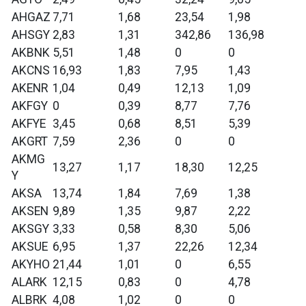
AHGAZ
7,71
1,68
23,54
1,98
AHSGY
2,83
1,31
342,86
136,98
AKBNK
5,51
1,48
0
0
AKCNS
16,93
1,83
7,95
1,43
AKENR
1,04
0,49
12,13
1,09
AKFGY
0
0,39
8,77
7,76
AKFYE
3,45
0,68
8,51
5,39
AKGRT
7,59
2,36
0
0
AKMG
13,27
1,17
18,30
12,25
Y
AKSA
13,74
1,84
7,69
1,38
AKSEN
9,89
1,35
9,87
2,22
AKSGY
3,33
0,58
8,30
5,06
AKSUE
6,95
1,37
22,26
12,34
AKYHO
21,44
1,01
0
6,55
ALARK
12,15
0,83
0
4,78
ALBRK
4,08
1,02
0
0