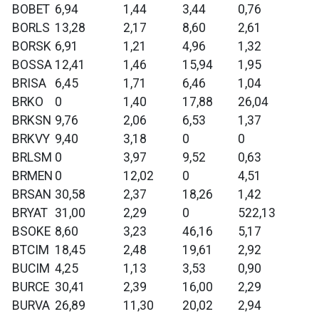
BOBET
6,94
1,44
3,44
0,76
BORLS
13,28
2,17
8,60
2,61
BORSK
6,91
1,21
4,96
1,32
BOSSA
12,41
1,46
15,94
1,95
BRISA
6,45
1,71
6,46
1,04
BRKO
0
1,40
17,88
26,04
BRKSN
9,76
2,06
6,53
1,37
BRKVY
9,40
3,18
0
0
BRLSM
0
3,97
9,52
0,63
BRMEN
0
12,02
0
4,51
BRSAN
30,58
2,37
18,26
1,42
BRYAT
31,00
2,29
0
522,13
BSOKE
8,60
3,23
46,16
5,17
BTCIM
18,45
2,48
19,61
2,92
BUCIM
4,25
1,13
3,53
0,90
BURCE
30,41
2,39
16,00
2,29
BURVA
26,89
11,30
20,02
2,94