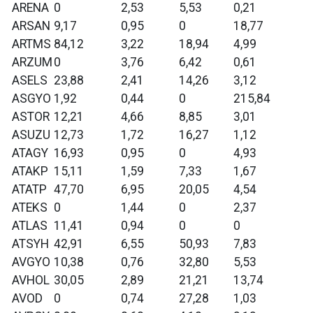
ARENA
0
2,53
5,53
0,21
ARSAN
9,17
0,95
0
18,77
ARTMS
84,12
3,22
18,94
4,99
ARZUM
0
3,76
6,42
0,61
ASELS
23,88
2,41
14,26
3,12
ASGYO
1,92
0,44
0
215,84
ASTOR
12,21
4,66
8,85
3,01
ASUZU
12,73
1,72
16,27
1,12
ATAGY
16,93
0,95
0
4,93
ATAKP
15,11
1,59
7,33
1,67
ATATP
47,70
6,95
20,05
4,54
ATEKS
0
1,44
0
2,37
ATLAS
11,41
0,94
0
0
ATSYH
42,91
6,55
50,93
7,83
AVGYO
10,38
0,76
32,80
5,53
AVHOL
30,05
2,89
21,21
13,74
AVOD
0
0,74
27,28
1,03