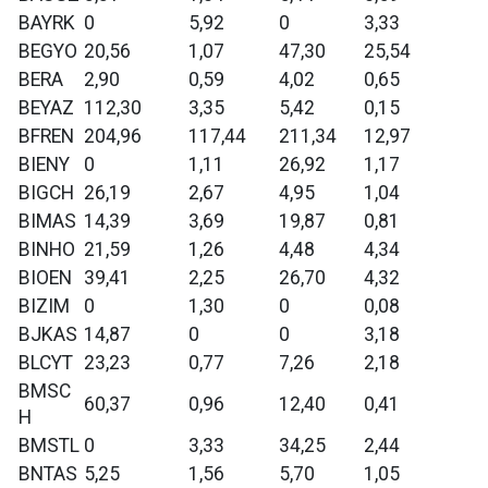
BAYRK
0
5,92
0
3,33
BEGYO
20,56
1,07
47,30
25,54
BERA
2,90
0,59
4,02
0,65
BEYAZ
112,30
3,35
5,42
0,15
BFREN
204,96
117,44
211,34
12,97
BIENY
0
1,11
26,92
1,17
BIGCH
26,19
2,67
4,95
1,04
BIMAS
14,39
3,69
19,87
0,81
BINHO
21,59
1,26
4,48
4,34
BIOEN
39,41
2,25
26,70
4,32
BIZIM
0
1,30
0
0,08
BJKAS
14,87
0
0
3,18
BLCYT
23,23
0,77
7,26
2,18
BMSC
60,37
0,96
12,40
0,41
H
BMSTL
0
3,33
34,25
2,44
BNTAS
5,25
1,56
5,70
1,05