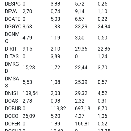
DESPC
0
3,88
5,72
0,25
DEVA
2,70
0,74
9,14
1,10
DGATE
0
5,03
6,57
0,22
DGGYO
3,63
1,33
33,29
24,84
DGNM
4,79
1,19
3,50
0,50
O
DIRIT
9,15
2,10
29,36
22,86
DITAS
0
3,89
0
1,24
DMRG
15,23
1,72
22,44
3,70
D
DMSA
5,53
1,08
25,39
0,57
S
DNISI
109,54
2,03
29,32
4,52
DOAS
2,78
0,98
2,32
0,31
DOBUR
0
113,32
697,18
8,70
DOCO
26,09
5,20
4,27
1,06
DOFER
0
1,89
166,81
0,52