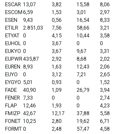
ESCAR
13,07
3,82
15,58
8,06
ESCOM
6,59
1,53
3,01
2,97
ESEN
9,43
0,56
16,54
8,33
ETILR
2.851,03
7,56
58,66
3,21
ETYAT
0
4,15
10,44
3,58
EUHOL
0
3,67
0
0
EUKYO
0
3,67
9,67
3,31
EUPWR
435,87
2,92
8,68
2,02
EUREN
8,93
1,63
12,43
2,06
EUYO
0
3,12
7,21
2,65
EYGYO
5,01
0,93
0
1,52
FADE
40,90
1,09
26,79
3,94
FENER
7,33
0
0
2,74
FLAP
12,46
1,93
0
4,23
FMIZP
42,67
12,17
37,88
5,58
FONET
10,25
2,80
19,62
6,71
FORMT
0
2,48
57,47
4,58