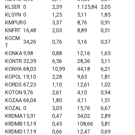
KLSER
0
2,39
1.125,84
2,05
KLSYN
0
1,25
5,11
1,85
KMPUR
0
3,37
8,76
0,91
KNFRT
16,48
2,03
8,89
0,51
KOCM
34,26
0,76
5,16
0,37
T
KONKA
9,98
0,88
12,16
1,65
KONTR
32,39
6,56
28,36
5,11
KONYA
68,03
10,99
44,18
6,21
KOPOL
19,10
2,28
9,63
1,81
KORDS
67,23
1,10
12,61
1,02
KOTON
9,76
2,61
4,10
0,94
KOZAA
66,04
1,80
4,11
1,51
KOZAL
0
3,05
15,76
6,67
KRDMA
15,91
0,47
54,02
2,89
KRDMB
15,19
0,45
108,66
5,81
KRDMD
17,19
0,66
12,47
0,69