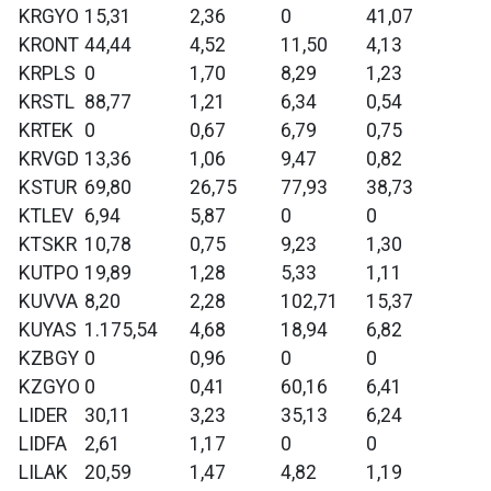
KRGYO
15,31
2,36
0
41,07
KRONT
44,44
4,52
11,50
4,13
KRPLS
0
1,70
8,29
1,23
KRSTL
88,77
1,21
6,34
0,54
KRTEK
0
0,67
6,79
0,75
KRVGD
13,36
1,06
9,47
0,82
KSTUR
69,80
26,75
77,93
38,73
KTLEV
6,94
5,87
0
0
KTSKR
10,78
0,75
9,23
1,30
KUTPO
19,89
1,28
5,33
1,11
KUVVA
8,20
2,28
102,71
15,37
KUYAS
1.175,54
4,68
18,94
6,82
KZBGY
0
0,96
0
0
KZGYO
0
0,41
60,16
6,41
LIDER
30,11
3,23
35,13
6,24
LIDFA
2,61
1,17
0
0
LILAK
20,59
1,47
4,82
1,19