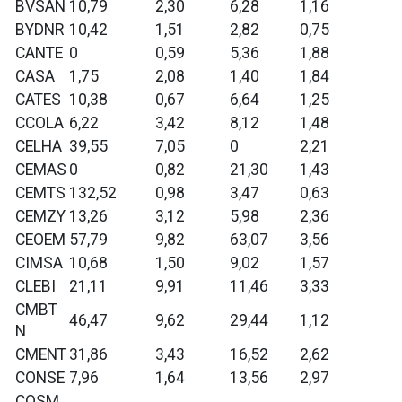
BVSAN
10,79
2,30
6,28
1,16
BYDNR
10,42
1,51
2,82
0,75
CANTE
0
0,59
5,36
1,88
CASA
1,75
2,08
1,40
1,84
CATES
10,38
0,67
6,64
1,25
CCOLA
6,22
3,42
8,12
1,48
CELHA
39,55
7,05
0
2,21
CEMAS
0
0,82
21,30
1,43
CEMTS
132,52
0,98
3,47
0,63
CEMZY
13,26
3,12
5,98
2,36
CEOEM
57,79
9,82
63,07
3,56
CIMSA
10,68
1,50
9,02
1,57
CLEBI
21,11
9,91
11,46
3,33
CMBT
46,47
9,62
29,44
1,12
N
CMENT
31,86
3,43
16,52
2,62
CONSE
7,96
1,64
13,56
2,97
COSM