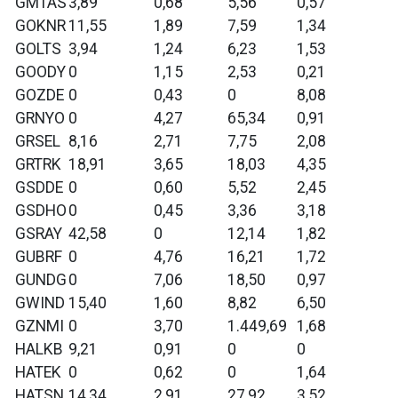
GMTAS
3,89
0,68
5,56
0,57
GOKNR
11,55
1,89
7,59
1,34
GOLTS
3,94
1,24
6,23
1,53
GOODY
0
1,15
2,53
0,21
GOZDE
0
0,43
0
8,08
GRNYO
0
4,27
65,34
0,91
GRSEL
8,16
2,71
7,75
2,08
GRTRK
18,91
3,65
18,03
4,35
GSDDE
0
0,60
5,52
2,45
GSDHO
0
0,45
3,36
3,18
GSRAY
42,58
0
12,14
1,82
GUBRF
0
4,76
16,21
1,72
GUNDG
0
7,06
18,50
0,97
GWIND
15,40
1,60
8,82
6,50
GZNMI
0
3,70
1.449,69
1,68
HALKB
9,21
0,91
0
0
HATEK
0
0,62
0
1,64
HATSN
14,34
2,91
27,92
3,52