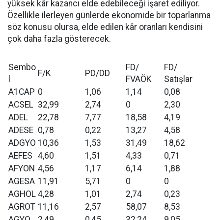
yüksek kâr kazancı elde edebileceği işaret ediliyor.
Özellikle ilerleyen günlerde ekonomide bir toparlanma
söz konusu olursa, elde edilen kâr oranları kendisini
çok daha fazla gösterecek.
Sembo
FD/
FD/
F/K
PD/DD
l
FVAÖK
Satışlar
A1CAP
0
1,06
1,14
0,08
ACSEL
32,99
2,74
0
2,30
ADEL
22,78
7,77
18,58
4,19
ADESE
0,78
0,22
13,27
4,58
ADGYO
10,36
1,53
31,49
18,62
AEFES
4,60
1,51
4,33
0,71
AFYON
4,56
1,17
6,14
1,88
AGESA
11,91
5,71
0
0
AGHOL
4,28
1,01
2,74
0,23
AGROT
11,16
2,57
58,07
8,53
AGYO
2,49
0,45
32,24
9,05