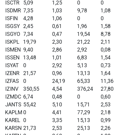
ISCTR
5,09
1,25
0
0
ISDMR
7,35
1,03
9,78
1,08
ISFIN
4,28
1,06
0
0
ISGSY
2,45
0,61
1,96
1,58
ISGYO
7,34
0,47
19,54
8,78
ISKPL
19,79
2,30
21,22
2,11
ISMEN
9,40
2,86
2,92
0,08
ISSEN
13,48
1,01
6,83
1,54
ISYAT
0
2,92
5,13
0,73
IZENR
21,57
0,96
13,13
1,64
IZFAS
0
24,19
65,33
11,36
IZINV
350,55
4,54
376,24
27,80
IZMDC
6,74
0,48
0
0,60
JANTS
55,42
5,10
15,71
2,53
KAPLM
0
4,41
77,29
2,18
KAREL
0
3,35
15,13
0,99
KARSN
21,73
2,53
25,13
2,26