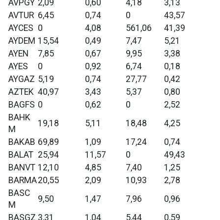
AVPGY
2,09
0,60
4,18
3,13
AVTUR
6,45
0,74
0
43,57
AYCES
0
4,08
561,06
41,39
AYDEM
15,54
0,49
7,47
5,21
AYEN
7,85
0,67
9,95
3,38
AYES
0
0,92
6,74
0,18
AYGAZ
5,19
0,74
27,77
0,42
AZTEK
40,97
3,43
5,37
0,80
BAGFS
0
0,62
0
2,52
BAHK
19,18
5,11
18,48
4,25
M
BAKAB
69,89
1,09
17,24
0,74
BALAT
25,94
11,57
0
49,43
BANVT
12,10
4,85
7,40
1,25
BARMA
20,55
2,09
10,93
2,78
BASC
9,50
1,47
7,96
0,96
M
BASGZ
3,31
1,04
5,44
0,59