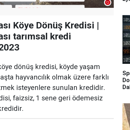
ası Köye Dönüş Kredisi |
ası tarımsal kredi
2023
köye dönüş kredisi, köyde yaşam
Sp
şta hayvancılık olmak üzere farklı
Dol
Da
ütmek isteyenlere sunulan kredidir.
isi, faizsiz, 1 sene geri ödemesiz
kredidir.