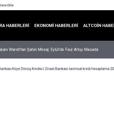
itene Ekle
RA HABERLERI
EKONOMI HABERLERI
ALTCOIN HABE
kanı Warsh'tan Şahin Mesaj: Eylül'de Faiz Artışı Masada
Bankası Köye Dönüş Kredisi | Ziraat Bankası tarımsal kredi hesaplama 2