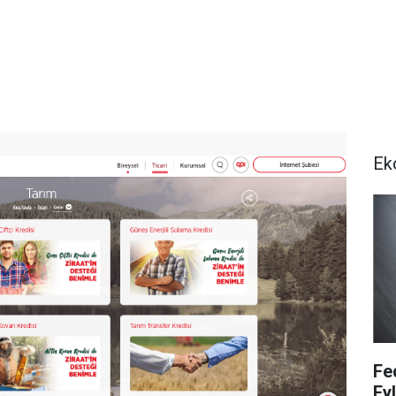
Ek
Fe
Ey