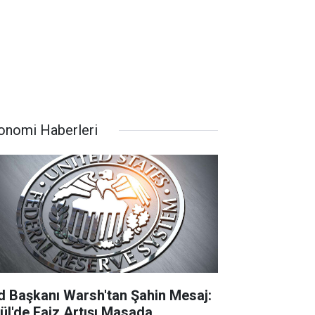
onomi Haberleri
d Başkanı Warsh'tan Şahin Mesaj:
lül'de Faiz Artışı Masada