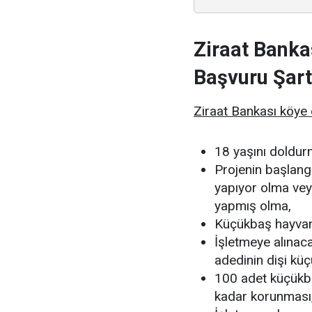
Ziraat Banka
Başvuru Şart
Ziraat Bankası köye 
18 yaşını doldu
Projenin başlangı
yapıyor olma vey
yapmış olma,
Küçükbaş hayvanc
İşletmeye alınac
adedinin dişi kü
100 adet küçükb
kadar korunması