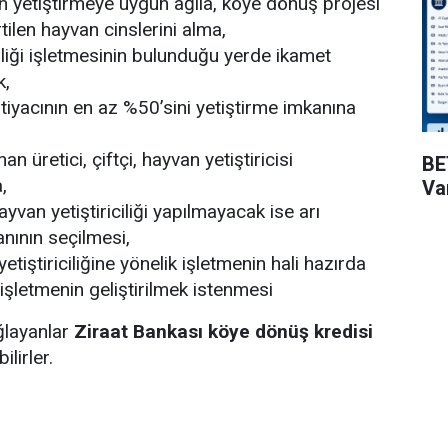
n yetiştirmeye uygun ağıla, köye dönüş projesi
ilen hayvan cinslerini alma,
iliği işletmesinin bulunduğu yerde ikamet
k,
htiyacının en az %50’sini yetiştirme imkanına
 üretici, çiftçi, hayvan yetiştiricisi
BE
,
Va
van yetiştiriciliği yapılmayacak ise arı
alanının seçilmesi,
yetiştiriciliğine yönelik işletmenin hali hazırda
işletmenin geliştirilmek istenmesi
ağlayanlar
Ziraat Bankası köye dönüş kredisi
lirler.