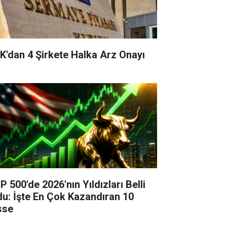
K'dan 4 Şirkete Halka Arz Onayı
P 500'de 2026'nın Yıldızları Belli
du: İşte En Çok Kazandıran 10
sse