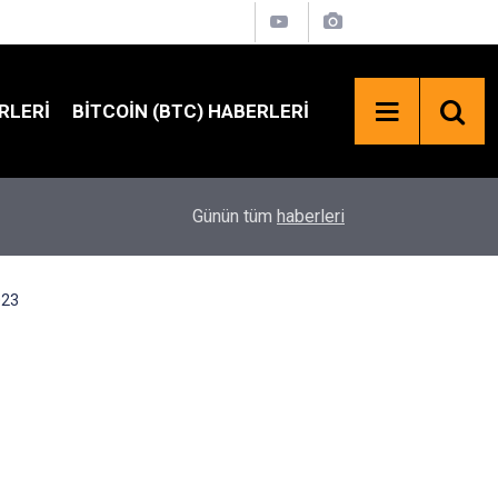
RLERI
BITCOIN (BTC) HABERLERI
SpaceX Hisselerinde 100 Milyar Dolarlık Kilit Aç
18:23
Günün tüm
haberleri
Bekleniyor
023