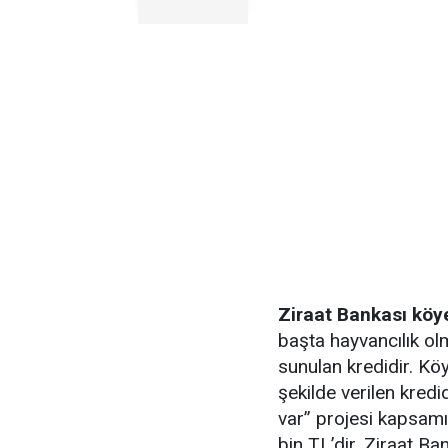
Ziraat Bankası köy
başta hayvancılık olm
sunulan kredidir. Kö
şekilde verilen kred
var” projesi kapsamı
bin TL’dir. Ziraat B