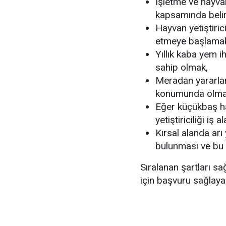
İşletme ve hayva
kapsamında belirt
Hayvan yetiştiric
etmeye başlama
Yıllık kaba yem i
sahip olmak,
Meradan yararlanan
konumunda olma
Eğer küçükbaş hay
yetiştiriciliği iş 
Kırsal alanda arı 
bulunması ve bu 
Sıralanan şartları s
için başvuru sağlayabi