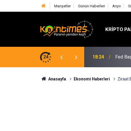
Manşetler
Günün Haberleri
Arşiv
S
KRIPTO PA
lif SOL Arzını Sert Şekilde Azaltabilir
24
18:24
Fed Baş
Anasayfa
Ekonomi Haberleri
Ziraat 