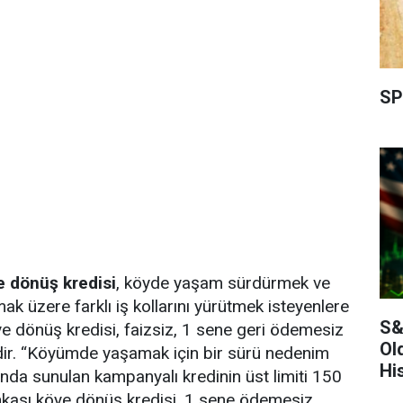
SP
e dönüş kredisi
, köyde yaşam sürdürmek ve
ak üzere farklı iş kollarını yürütmek isteyenlere
S&
ye dönüş kredisi, faizsiz, 1 sene geri ödemesiz
Ol
idir. “Köyümde yaşamak için bir sürü nedenim
Hi
nda sunulan kampanyalı kredinin üst limiti 150
ankası köye dönüş kredisi, 1 sene ödemesiz