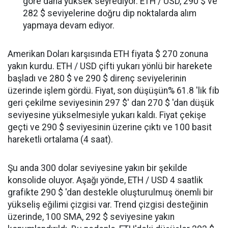
göre daha yüksek seyrediyor. ETH / USD, 290 $ ve
282 $ seviyelerine doğru dip noktalarda alım
yapmaya devam ediyor.
Amerikan Doları karşısında ETH fiyata $ 270 zonuna
yakın kurdu. ETH / USD çifti yukarı yönlü bir harekete
başladı ve 280 $ ve 290 $ direnç seviyelerinin
üzerinde işlem gördü. Fiyat, son düşüşün% 61.8 'lik fib
geri çekilme seviyesinin 297 $' dan 270 $ 'dan düşük
seviyesine yükselmesiyle yukarı kaldı. Fiyat çekişe
geçti ve 290 $ seviyesinin üzerine çıktı ve 100 basit
hareketli ortalama (4 saat).
Şu anda 300 dolar seviyesine yakın bir şekilde
konsolide oluyor. Aşağı yönde, ETH / USD 4 saatlik
grafikte 290 $ 'dan destekle oluşturulmuş önemli bir
yükseliş eğilimi çizgisi var. Trend çizgisi desteğinin
üzerinde, 100 SMA, 292 $ seviyesine yakın