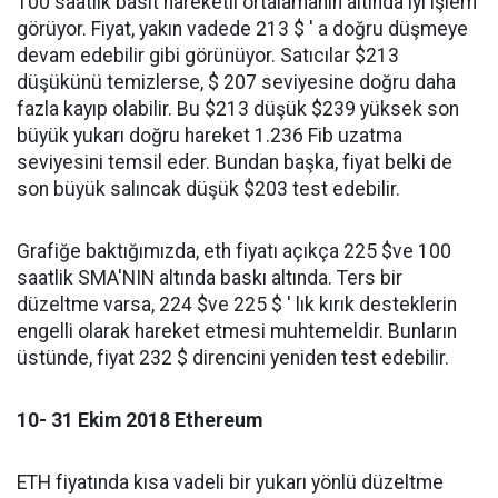
100 saatlik basit hareketli ortalamanın altında iyi işlem
görüyor. Fiyat, yakın vadede 213 $ ' a doğru düşmeye
devam edebilir gibi görünüyor. Satıcılar $213
düşükünü temizlerse, $ 207 seviyesine doğru daha
fazla kayıp olabilir. Bu $213 düşük $239 yüksek son
büyük yukarı doğru hareket 1.236 Fib uzatma
seviyesini temsil eder. Bundan başka, fiyat belki de
son büyük salıncak düşük $203 test edebilir.
Grafiğe baktığımızda, eth fiyatı açıkça 225 $ve 100
saatlik SMA'NIN altında baskı altında. Ters bir
düzeltme varsa, 224 $ve 225 $ ' lık kırık desteklerin
engelli olarak hareket etmesi muhtemeldir. Bunların
üstünde, fiyat 232 $ direncini yeniden test edebilir.
10- 31 Ekim 2018 Ethereum
ETH fiyatında kısa vadeli bir yukarı yönlü düzeltme