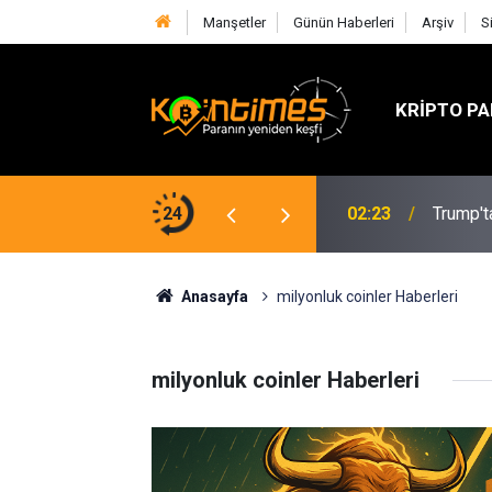
Manşetler
Günün Haberleri
Arşiv
S
KRIPTO PA
tik Gecikme: Clarity Act Tatil Öncesi
24
02:23
Trump't
Anasayfa
milyonluk coinler Haberleri
milyonluk coinler Haberleri