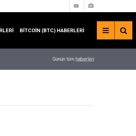
RLERI
BITCOIN (BTC) HABERLERI
21:58
Solana'da Kritik Oylama: Yeni Teklif SOL Arzını S
Günün tüm
haberleri