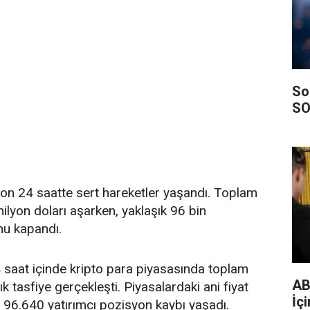
So
SO
on 24 saatte sert hareketler yaşandı. Toplam
ilyon doları aşarken, yaklaşık 96 bin
nu kapandı.
 saat içinde kripto para piyasasında toplam
AB
k tasfiye gerçekleşti. Piyasalardaki ani fiyat
İçi
e 96.640 yatırımcı pozisyon kaybı yaşadı.