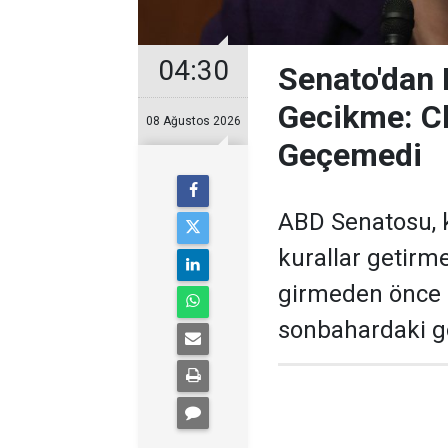
04:30
Senato'dan K
Gecikme: Cl
08 Ağustos 2026
Geçemedi
ABD Senatosu, k
kurallar getirme
girmeden önce 
sonbahardaki g