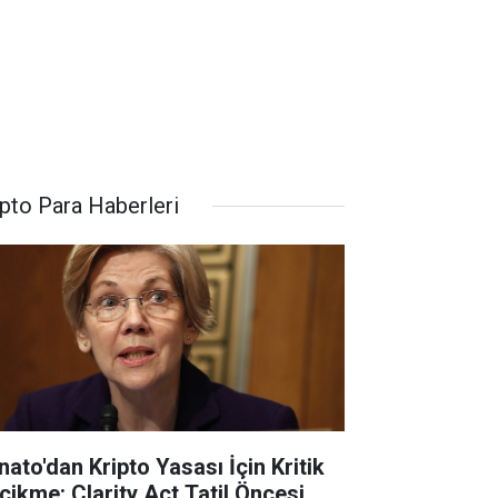
ipto Para Haberleri
nato'dan Kripto Yasası İçin Kritik
cikme: Clarity Act Tatil Öncesi