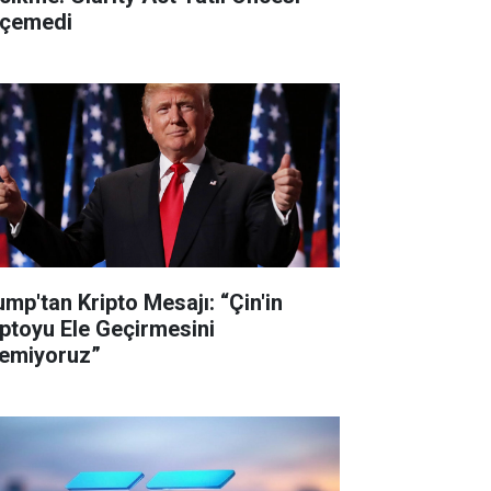
çemedi
ump'tan Kripto Mesajı: “Çin'in
iptoyu Ele Geçirmesini
temiyoruz”