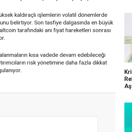
 yüksek kaldıraçlı işlemlerin volatil dönemlerde
ğunu belirtiyor. Son tasfiye dalgasında en büyük
altcoin tarafındaki ani fiyat hareketleri sonrası
or.
galanmaların kısa vadede devam edebileceği
atırımcıların risk yönetimine daha fazla dikkat
gulanıyor.
Kr
Re
Aş