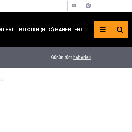
RLERI
BITCOIN (BTC) HABERLERI
21:58
Solana'da Kritik Oylama: Yeni Teklif SOL Arzını S
Günün tüm
haberleri
dı