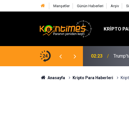
Manşetler
Günün Haberleri
Arşiv
S
KRIPTO PA
tik Gecikme: Clarity Act Tatil Öncesi
24
02:23
Trump't
Anasayfa
Kripto Para Haberleri
Krip