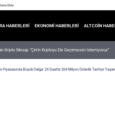
itene Ekle
RA HABERLERI
EKONOMI HABERLERI
ALTCOIN HABE
an Kripto Mesajı: “Çin'in Kriptoyu Ele Geçirmesini İstemiyoruz”
to Piyasasında Büyük Dalga: 24 Saatte 264 Milyon Dolarlık Tasfiye Yaşan