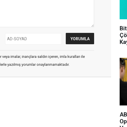
Bi
Çö
Ka
veya imalar, inançlara saldırı içeren, imla kuralları ile
flerle yazılmış yorumlar onaylanmamaktadır.
AB
Op