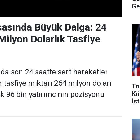
Ge
sasında Büyük Dalga: 24
Milyon Dolarlık Tasfiye
nda son 24 saatte sert hareketler
 tasfiye miktarı 264 milyon doları
Tr
Kr
ık 96 bin yatırımcının pozisyonu
İs