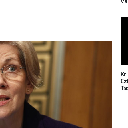
Va
Kr
Ez
Ta