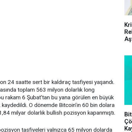
Kr
Re
Aş
n 24 saatte sert bir kaldıraç tasfiyesi yaşandı.
sasında toplam 563 milyon dolarlık long
 bu rakam 6 Şubat’tan bu yana görülen en büyük
k kaydedildi. O dönemde Bitcoin’in 60 bin dolara
1,84 milyar dolarlık bullish pozisyon kapanmıştı.
Bi
Çö
Ka
pozisyon tasfiyeleri yalnızca 65 milyon dolarda