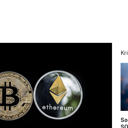
Kr
So
SO