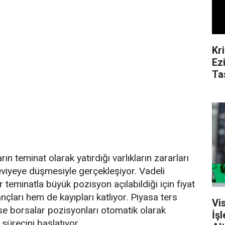
Kr
Ez
Ta
arın teminat olarak yatırdığı varlıkların zararları
viyeye düşmesiyle gerçekleşiyor. Vadeli
 teminatla büyük pozisyon açılabildiği için fiyat
çları hem de kayıpları katlıyor. Piyasa ters
Vi
ise borsalar pozisyonları otomatik olarak
İş
sürecini başlatıyor.