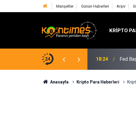
Manşetler
Günün Haberleri
Arşiv
S
KRIPTO PA
lif SOL Arzını Sert Şekilde Azaltabilir
24
18:24
Fed Baş
Anasayfa
Kripto Para Haberleri
Krip