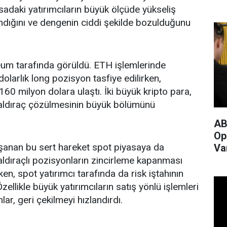
sadaki yatırımcıların büyük ölçüde yükseliş
dığını ve dengenin ciddi şekilde bozulduğunu
eum tarafında görüldü. ETH işlemlerinde
olarlık long pozisyon tasfiye edilirken,
60 milyon dolara ulaştı. İki büyük kripto para,
aldıraç çözülmesinin büyük bölümünü
AB
Op
aşanan bu sert hareket spot piyasaya da
Va
ldıraçlı pozisyonların zincirleme kapanması
rken, spot yatırımcı tarafında da risk iştahının
zellikle büyük yatırımcıların satış yönlü işlemleri
lar, geri çekilmeyi hızlandırdı.