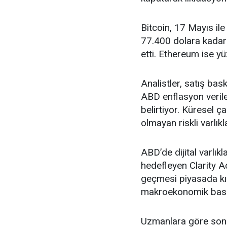
Bitcoin, 17 Mayıs il
77.400 dolara kadar g
etti. Ethereum ise y
Analistler, satış bas
ABD enflasyon verile
belirtiyor. Küresel çap
olmayan riskli varlıkl
ABD’de dijital varlı
hedefleyen Clarity A
geçmesi piyasada kıs
makroekonomik baskı
Uzmanlara göre son 