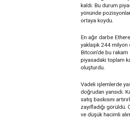
kaldı. Bu durum piya
yönünde pozisyonlan
ortaya koydu.
En ağır darbe Ether
yaklaşık 244 milyon d
Bitcoin’de bu rakam 1
piyasadaki toplam k
oluşturdu.
Vadeli işlemlerde y
doğrudan yansıdı. Ka
satış baskısını artırı
zayıfladığı görüldü. Ö
ve düşük hacimli alım