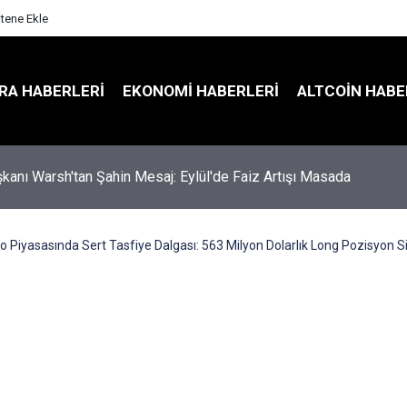
itene Ekle
RA HABERLERI
EKONOMI HABERLERI
ALTCOIN HABE
kanı Warsh'tan Şahin Mesaj: Eylül'de Faiz Artışı Masada
to Piyasasında Sert Tasfiye Dalgası: 563 Milyon Dolarlık Long Pozisyon Si