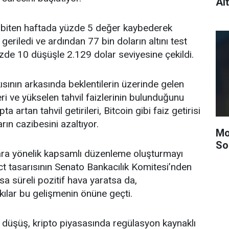
Al
e biten haftada yüzde 5 değer kaybederek
eriledi ve ardından 77 bin doların altını test
üzde 10 düşüşle 2.129 dolar seviyesine çekildi.
kısının arkasında beklentilerin üzerinde gelen
ri ve yükselen tahvil faizlerinin bulunduğunu
ta artan tahvil getirileri, Bitcoin gibi faiz getirisi
arın cazibesini azaltıyor.
Mo
So
klara yönelik kapsamlı düzenleme oluşturmayı
ct tasarısının Senato Bankacılık Komitesi’nden
a süreli pozitif hava yaratsa da,
lar bu gelişmenin önüne geçti.
düşüş, kripto piyasasında regülasyon kaynaklı