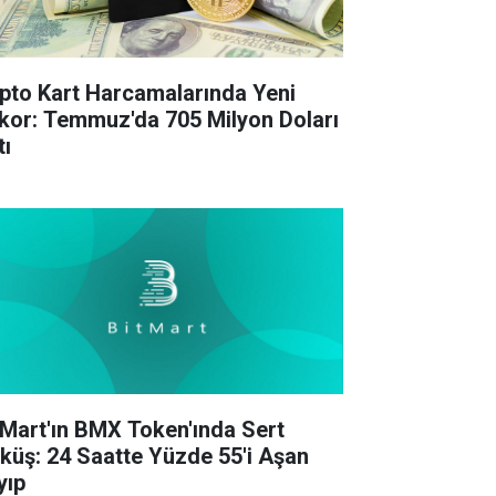
ipto Kart Harcamalarında Yeni
kor: Temmuz'da 705 Milyon Doları
tı
tMart'ın BMX Token'ında Sert
küş: 24 Saatte Yüzde 55'i Aşan
yıp