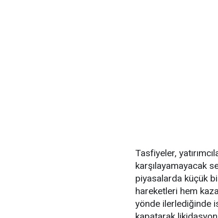
Tasfiyeler, yatırımcıl
karşılayamayacak se
piyasalarda küçük bir
hareketleri hem kazan
yönde ilerlediğinde 
kapatarak likidasyon 