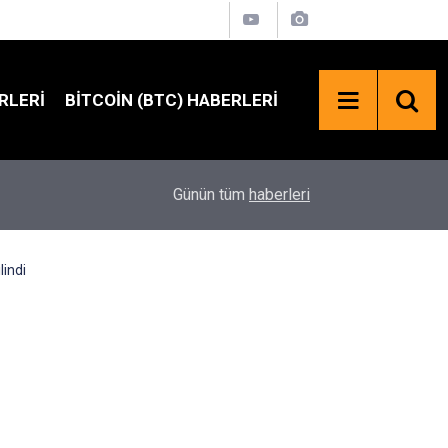
RLERI
BITCOIN (BTC) HABERLERI
SpaceX Hisselerinde 100 Milyar Dolarlık Kilit Aç
18:23
Günün tüm
haberleri
Bekleniyor
lindi