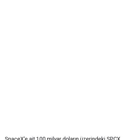
SpaceX'e ait 100 milyar doların üzerindeki SPCX