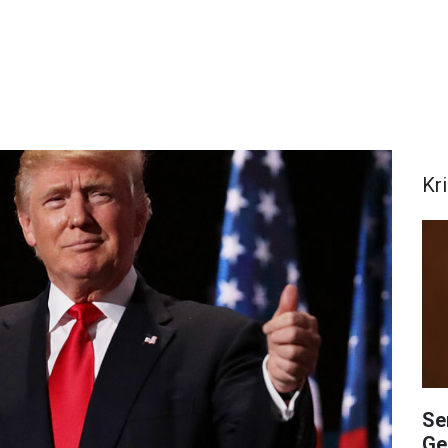
Kr
Se
Ge