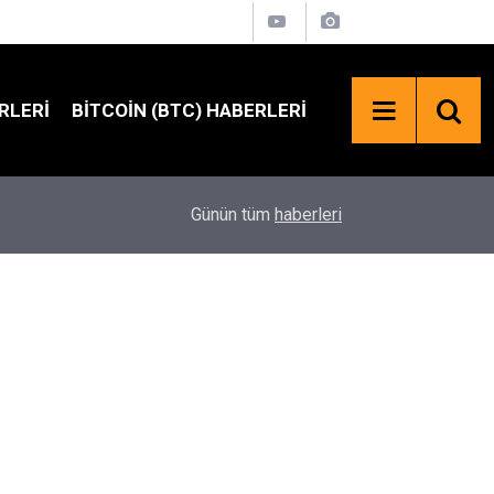
RLERI
BITCOIN (BTC) HABERLERI
21:58
Solana'da Kritik Oylama: Yeni Teklif SOL Arzını S
Günün tüm
haberleri