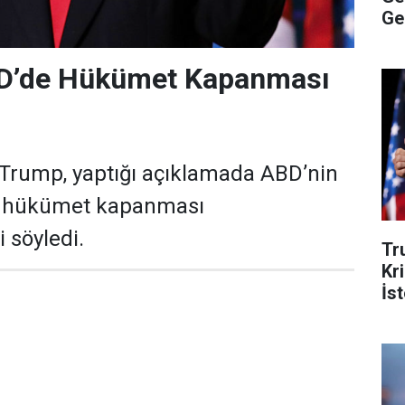
Ge
D’de Hükümet Kapanması
Trump, yaptığı açıklamada ABD’nin
 hükümet kapanması
 söyledi.
Tr
Kr
İs