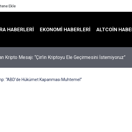
itene Ekle
RA HABERLERI
EKONOMI HABERLERI
ALTCOIN HABE
an Kripto Mesajı: “Çin'in Kriptoyu Ele Geçirmesini İstemiyoruz”
p: “ABD’de Hükümet Kapanması Muhtemel”