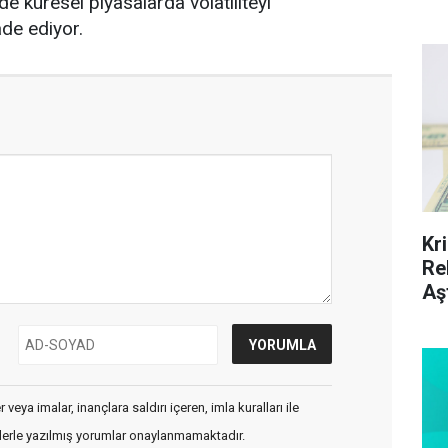
de küresel piyasalarda volatiliteyi
ade ediyor.
Kr
Re
Aş
veya imalar, inançlara saldırı içeren, imla kuralları ile
flerle yazılmış yorumlar onaylanmamaktadır.