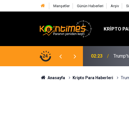
Manşetler
Günün Haberleri
Arşiv
S
KRIPTO PA
tik Gecikme: Clarity Act Tatil Öncesi
24
02:23
Trump't
Anasayfa
Kripto Para Haberleri
Trum