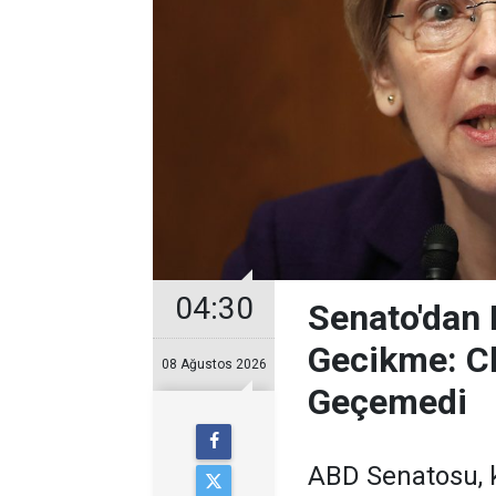
04:30
Senato'dan K
Gecikme: Cl
08 Ağustos 2026
Geçemedi
ABD Senatosu, k