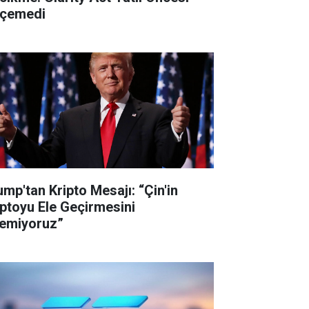
çemedi
ump'tan Kripto Mesajı: “Çin'in
iptoyu Ele Geçirmesini
temiyoruz”