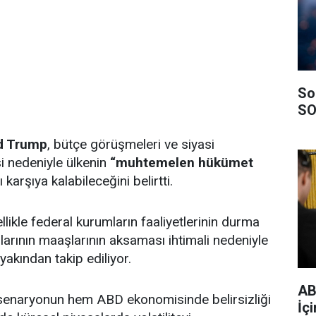
So
SO
d Trump
, bütçe görüşmeleri ve siyasi
i nedeniyle ülkenin
“muhtemelen hükümet
ı karşıya kalabileceğini belirtti.
llikle federal kurumların faaliyetlerinin durma
larının maaşlarının aksaması ihtimali nedeniyle
yakından takip ediliyor.
AB
 senaryonun hem ABD ekonomisinde belirsizliği
İçi