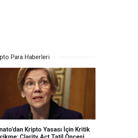
ipto Para Haberleri
nato'dan Kripto Yasası İçin Kritik
cikme: Clarity Act Tatil Öncesi