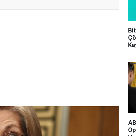
Bi
Çö
Ka
AB
Op