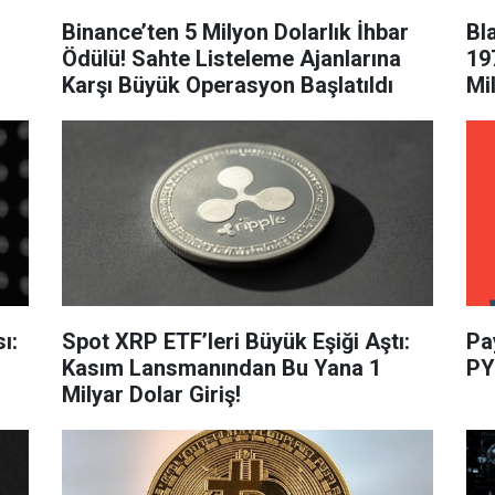
Binance’ten 5 Milyon Dolarlık İhbar
Bl
Ödülü! Sahte Listeleme Ajanlarına
19
Karşı Büyük Operasyon Başlatıldı
Mi
ı:
Spot XRP ETF’leri Büyük Eşiği Aştı:
Pa
Kasım Lansmanından Bu Yana 1
PY
Milyar Dolar Giriş!