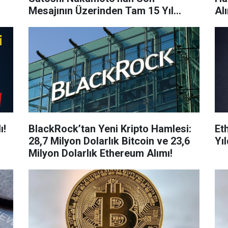
Mesajının Üzerinden Tam 15 Yıl
Al
Geçti!
ı!
BlackRock’tan Yeni Kripto Hamlesi:
Et
28,7 Milyon Dolarlık Bitcoin ve 23,6
Yı
Milyon Dolarlık Ethereum Alımı!