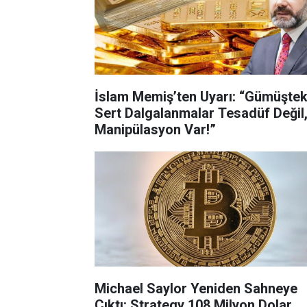
İslam Memiş’ten Uyarı: “Gümüştek
Sert Dalgalanmalar Tesadüf Değil
Manipülasyon Var!”
Michael Saylor Yeniden Sahneye
Çıktı: Strategy 108 Milyon Dolar