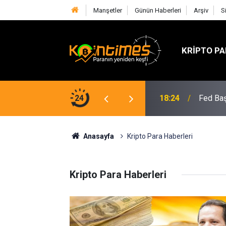
Manşetler
Günün Haberleri
Arşiv
S
KRIPTO PA
lif SOL Arzını Sert Şekilde Azaltabilir
24
18:24
Fed Baş
Anasayfa
Kripto Para Haberleri
Kripto Para Haberleri