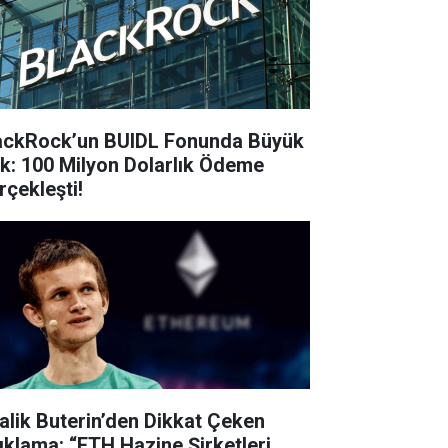
ackRock’un BUIDL Fonunda Büyük
ik: 100 Milyon Dolarlık Ödeme
rçekleşti!
talik Buterin’den Dikkat Çeken
ıklama: “ETH Hazine Şirketleri