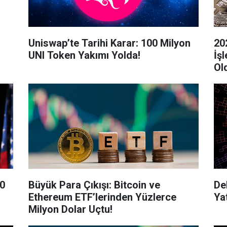
Uniswap’te Tarihi Karar: 100 Milyon
20
UNI Token Yakımı Yolda!
İş
Ol
0
Büyük Para Çıkışı: Bitcoin ve
De
Ethereum ETF’lerinden Yüzlerce
Ya
Milyon Dolar Uçtu!