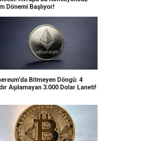
ım Dönemi Başlıyor!
hereum’da Bitmeyen Döngü: 4
ldır Aşılamayan 3.000 Dolar Laneti!