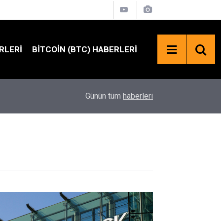
RLERI
BITCOIN (BTC) HABERLERI
SpaceX Hisselerinde 100 Milyar Dolarlık Kilit Aç
18:23
Günün tüm
haberleri
Bekleniyor