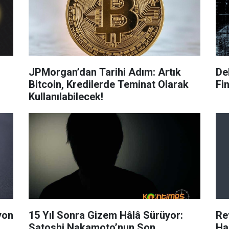
JPMorgan’dan Tarihi Adım: Artık
De
Bitcoin, Kredilerde Teminat Olarak
Fi
Kullanılabilecek!
yon
15 Yıl Sonra Gizem Hâlâ Sürüyor:
Re
Satoshi Nakamoto’nun Son
Ha