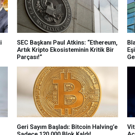
i
SEC Başkanı Paul Atkins: “Ethereum,
Bl
,
Artık Kripto Ekosisteminin Kritik Bir
Eş
Parçası!”
Ge
Geri Sayım Başladı: Bitcoin Halving’e
Vi
Sadece 120.000 Blok Kaldı!
Aç