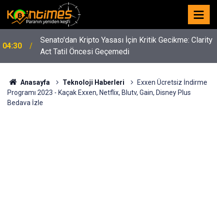
y
Trump'tan Kripto Mesajı: “Çin'in Kriptoyu Ele
02:23
Geçirmesini İstemiyoruz”
Anasayfa
Teknoloji Haberleri
Exxen Ücretsiz İndirme
Programı 2023 - Kaçak Exxen, Netflix, Blutv, Gain, Disney Plus
Bedava İzle