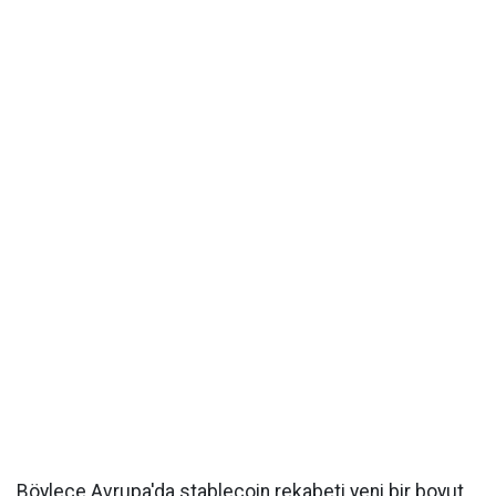
Böylece Avrupa'da stablecoin rekabeti yeni bir boyut