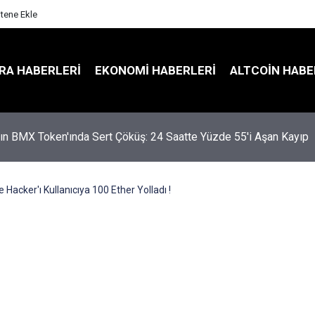
itene Ekle
RA HABERLERI
EKONOMI HABERLERI
ALTCOIN HABE
'ın BMX Token'ında Sert Çöküş: 24 Saatte Yüzde 55'i Aşan Kayıp
 Hacker'ı Kullanıcıya 100 Ether Yolladı !