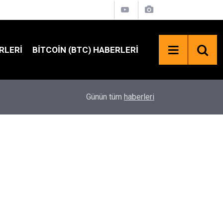
RLERI
BITCOIN (BTC) HABERLERI
15:43
XRP Rezervlerinde Dikkat Çeken Değişim: Upbit
Günün tüm
haberleri