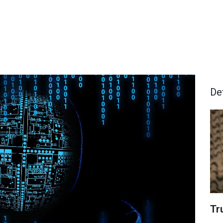
De
Tr