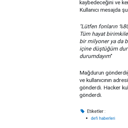
kaybedeceğini ve ken
Kullanıcı mesajda şun
"Lütfen fonların %8
Tüm hayat birimkil
bir milyoner ya da 
içine düştüğüm du
durumdayım
"
Mağdurun gönderdiği 
ve kullanıcının adre
gönderdi. Hacker kul
gönderdi.
Etiketler :
defi haberleri