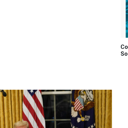
Co
So