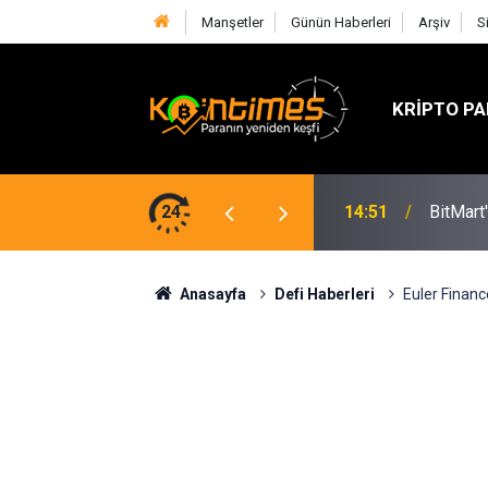
Manşetler
Günün Haberleri
Arşiv
S
KRIPTO PA
 Rekor: Temmuz'da 705 Milyon Doları Aştı
24
14:51
BitMart
Anasayfa
Defi Haberleri
Euler Finance