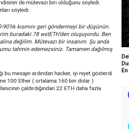
disinin de mütevazı biri olduğunu söyledi.
ları söyledi:
0-90'lık kısmını geri göndermeyi bir düşünün.
erim buradaki 78 wstETH'den oluşuyordu. Ben
balina değilim. Mütevazı bir insanım. Şu anda
rumu tahmin edemezsiniz. Tamamen dağılmış
De
Du
En
bu mesajın ardından hacker, iyi niyet gösterdi
sine 100 Ether ( ortalama 160 bin dolar )
lanıcının çaldırdığından 22 ETH daha fazla