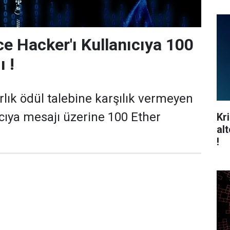
ce Hacker'ı Kullanıcıya 100
ı !
rlık ödül talebine karşılık vermeyen
acıya mesajı üzerine 100 Ether
Kr
al
!