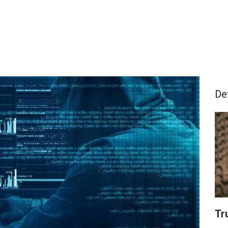
De
Tr