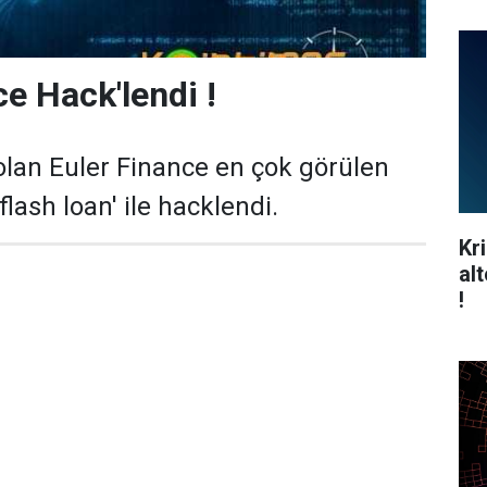
ce Hack'lendi !
olan Euler Finance en çok görülen
flash loan' ile hacklendi.
Kr
al
!