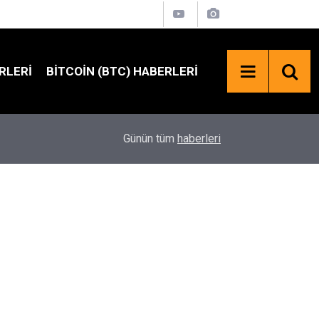
RLERI
BITCOIN (BTC) HABERLERI
02:23
Trump'tan Kripto Mesajı: “Çin'in Kriptoyu Ele Ge
Günün tüm
haberleri