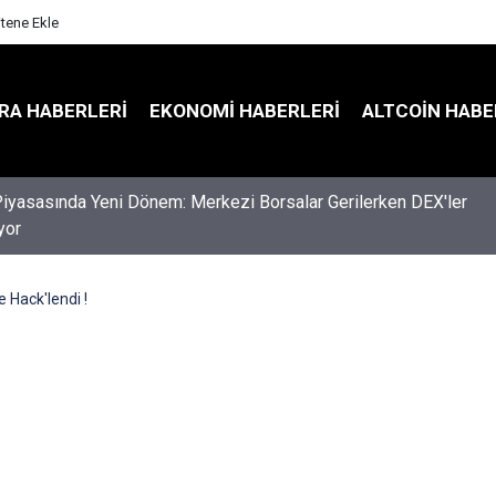
itene Ekle
RA HABERLERI
EKONOMI HABERLERI
ALTCOIN HABE
an Kripto Yasası İçin Kritik Gecikme: Clarity Act Tatil Öncesi
di
e Hack'lendi !