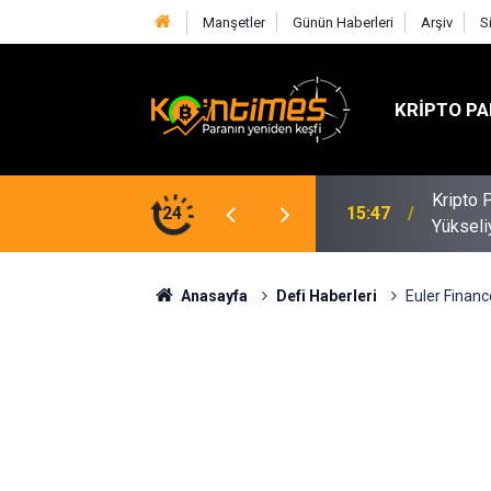
Manşetler
Günün Haberleri
Arşiv
S
KRIPTO PA
Merkezi Borsalar Gerilerken DEX'ler
Senato'd
24
04:30
Geçeme
Anasayfa
Defi Haberleri
Euler Financ