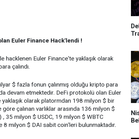
De
Tr
olan Euler Finance Hack'lendi !
ı ile hacklenen Euler Finance'te yaklaşık olarak
ara çalındı.
lyar $ fazla fonun çalınmış olduğu kripto para
yılda devam etmektedir. DeFi protokolü olan Euler
 yaklaşık olarak platormdan 198 milyon $ bir
ere göre çalınan varlıklar arasında 136 milyon $
Nisan- Mayıs
) , 35 milyon $ USDC, 19 milyon $ WBTC
Be
e 8 milyon $ DAI sabit coin'leri bulunmaktadır.