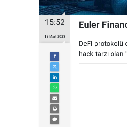
15:52
Euler Finan
13 Mart 2023
DeFi protokolü 
hack tarzı olan '