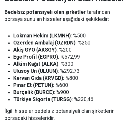
Bedelsiz potansiyeli olan şirketler
tarafından
borsaya sunulan hisseler aşağıdaki şekildedir:
Lokman Hekim (LKMNH)
: %500
Özerden Ambalaj (OZRDN)
: %250
Akiş GYO (AKSGY)
: %200
Ege Profil (EGPRO)
: %572,99
Alkim Kağıt (ALKA)
: %300
Ulusoy Un (ULUUN)
: %292,73
Kervan Gıda (KRVGD)
: %800
Pınar Et (PETUN)
: %600
Burçelik (BURCE)
: %900
Türkiye Sigorta (TURSG)
: %330,46
İlgili hisseler bedelsiz potansiyeli olan şirketlerin
borsadaki hisseleridir.