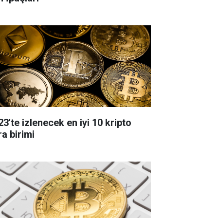
23'te izlenecek en iyi 10 kripto
ra birimi