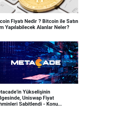
coin Fiyatı Nedir ? Bitcoin ile Satın
ım Yapılabilecek Alanlar Neler?
tacade'in Yükselişinin
lgesinde, Uniswap Fiyat
hminleri Sabitlendi - Konu
kkında Bilmeniz Gerekenler