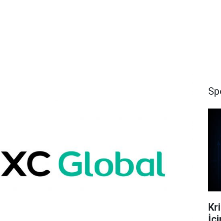
Sp
Kr
İçi