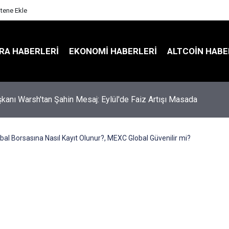
itene Ekle
RA HABERLERI
EKONOMI HABERLERI
ALTCOIN HABE
Hisselerinde 100 Milyar Dolarlık Kilit Açıldı: Dev İşlem Dalgası
yor
al Borsasına Nasıl Kayıt Olunur?, MEXC Global Güvenilir mi?