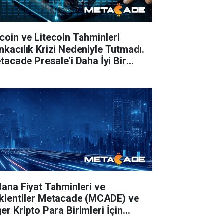
tcoin ve Litecoin Tahminleri
nkacılık Krizi Nedeniyle Tutmadı.
tacade Presale'i Daha İyi Bir
tırım mı?
lana Fiyat Tahminleri ve
klentiler Metacade (MCADE) ve
er Kripto Para Birimleri İçin