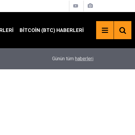
RLERI
BITCOIN (BTC) HABERLERI
21:55
ABD'li Senatörlerden TRUMP Coin İçin SEC Çağrıs
Günün tüm
haberleri