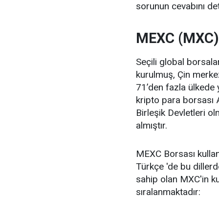
sorunun cevabını deta
MEXC (MXC) 
Seçili global borsal
kurulmuş, Çin merkez
71’den fazla ülkede 
kripto para borsası
Birleşik Devletleri o
almıştır.
MEXC Borsası kullanı
Türkçe 'de bu dillerd
sahip olan MXC'in kul
sıralanmaktadır: