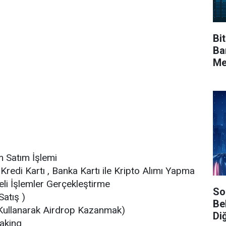
Bi
Ba
Me
Ya
m Satım İşlemi
Kredi Kartı , Banka Kartı ile Kripto Alımı Yapma
eli İşlemler Gerçekleştirme
So
atış )
Be
 Kullanarak Airdrop Kazanmak)
Diğ
taking