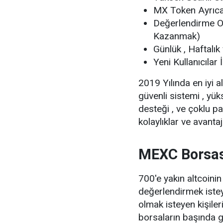
MX Token Ayrıcal
Değerlendirme Oy
Kazanmak)
Günlük , Haftalık
Yeni Kullanıcılar 
2019 Yılında en iyi 
güvenli sistemi , yük
desteği , ve çoklu pa
kolaylıklar ve avanta
MEXC Borsası
700'e yakın altcoinin
değerlendirmek istey
olmak isteyen kişiler
borsaların başında ge