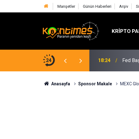
Manşetler
Günün Haberleri
Arşiv
S
KRIPTO PA
SpaceX 
aj: Eylül'de Faiz Artışı Masada
24
18:23
Bekleni
Anasayfa
Sponsor Makale
MEXC Glob