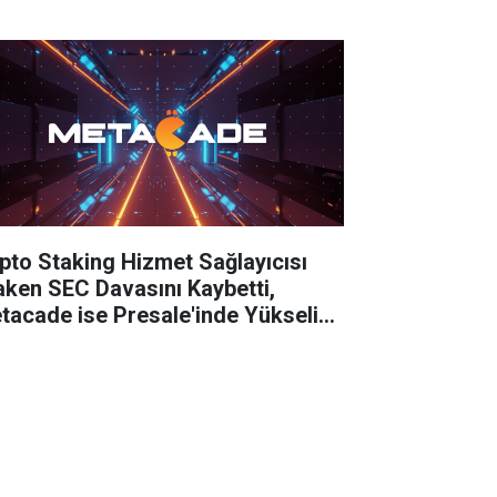
irleyici mi?
ipto Staking Hizmet Sağlayıcısı
aken SEC Davasını Kaybetti,
tacade ise Presale'inde Yükselişe
çti