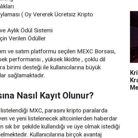
Bel
ıkları
laması ( Oy Vererek Ücretsiz Kripto
 ve Aylık Ödül Sistemi
İçin Verilen Ödüller
alım ve satım platformu seçilen MEXC Borsası,
sek performansı , yüksek likidite , çoklu dil
ra birimi desteği ile kullanıcılarına büyük
Kr
jlar sağlamaktadır.
Kr
Me
na Nasıl Kayıt Olunur?
Ge
 listelendiği MXC, parasını kripto paralarda
en ve yeni listelenecek altcoinlerden haberdar
in sık bir şekilde kullandığı ve üye olmak istediği
lmektedir. Kullanıcılarına birçok avantaj